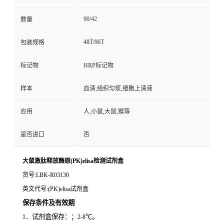
90/42
数量
48T/96T
包装规格
标记物
HRP标记物
样本
血清,组织匀浆,细胞上清液
应用
人,小鼠,大鼠,猴等
是否进口
否
大鼠激肽释放酶原(PK)elisa检测试剂盒
货号
:LBK-R03130
英文代号
:(PK)elisa试剂盒
保存条件及有效期
．试剂盒保存：；
℃。
1
2-8