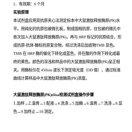
．有效期：
个月
2
6
实验原理
本试剂盒应用双抗原夹心法测定标本中大鼠激肽释放酶原(PK)
水
平。用纯化的抗原包被微孔板，制成固相抗原，往包被的微孔中
依次加入大鼠激肽释放酶原(PK)，再与
HRP
标记的抗原结合，形
成抗原
-
抗体
-
酶标抗原复合物，经过洗涤后加底物
TMB
显色。
TMB
在
HRP
酶的催化下转化成蓝色，并在酸的作用下转化成最
终的黄色。颜色的深浅和样品中的大鼠激肽释放酶原(PK)
呈正相
关。用酶标仪在
450nm
波长下测定吸光度（
OD
值），通过标准
曲线计算样品中大鼠激肽释放酶原(PK)
浓度。
大鼠激肽释放酶原(PK)elisa检测试剂盒操作步骤
1.
2.
加样
→
温育
→3.配液→4.洗涤→5.加酶→6.温育→7.洗涤→8.显
色→9.加终止→10.测定。