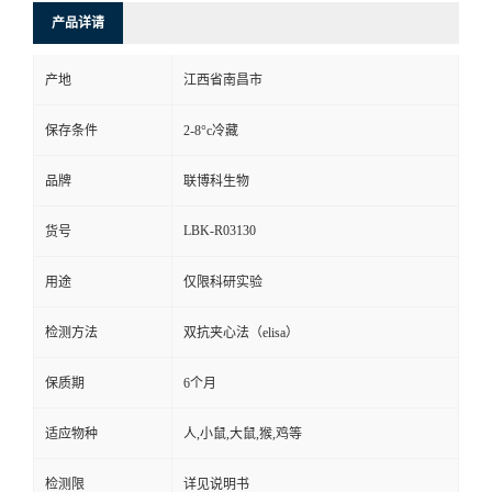
产品详请
产地
江西省南昌市
保存条件
2-8°c冷藏
品牌
联博科生物
LBK-R03130
货号
用途
仅限科研实验
检测方法
双抗夹心法（elisa）
保质期
6个月
适应物种
人,小鼠,大鼠,猴,鸡等
检测限
详见说明书