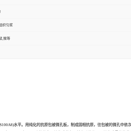
物
,组织匀浆
鼠,猴等
00A8)
水平。用纯化的抗原包被微孔板，制成固相抗原，往包被的微孔中依次加入大