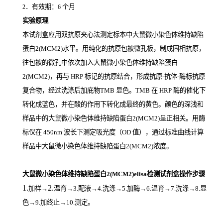
．有效期：
个月
2
6
实验原理
本试剂盒应用双抗原夹心法测定标本中大鼠微小染色体维持缺陷
蛋白2(MCM2)
水平。用纯化的抗原包被微孔板，制成固相抗原，
往包被的微孔中依次加入大鼠微小染色体维持缺陷蛋白
2(MCM2)，再与
HRP
标记的抗原结合，形成抗原
-
抗体
-
酶标抗原
复合物，经过洗涤后加底物
TMB
显色。
TMB
在
HRP
酶的催化下
转化成蓝色，并在酸的作用下转化成最终的黄色。颜色的深浅和
样品中的大鼠微小染色体维持缺陷蛋白2(MCM2)
呈正相关。用酶
标仪在
450nm
波长下测定吸光度（
OD
值），通过标准曲线计算
样品中大鼠微小染色体维持缺陷蛋白2(MCM2)
浓度。
大鼠微小染色体维持缺陷蛋白2(MCM2)elisa检测试剂盒操作步骤
1.
2.
加样
→
温育
→3.配液→4.洗涤→5.加酶→6.温育→7.洗涤→8.显
色→9.加终止→10.测定。