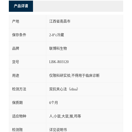
产品详请
产地
江西省南昌市
保存条件
2-8°c冷藏
品牌
联博科生物
LBK-R03120
货号
用途
仅限科研实验,不得用于临床诊断
检测方法
双抗夹心法（elisa）
保质期
6个月
适应物种
人,小鼠,大鼠,猴,鸡等
检测限
详见说明书