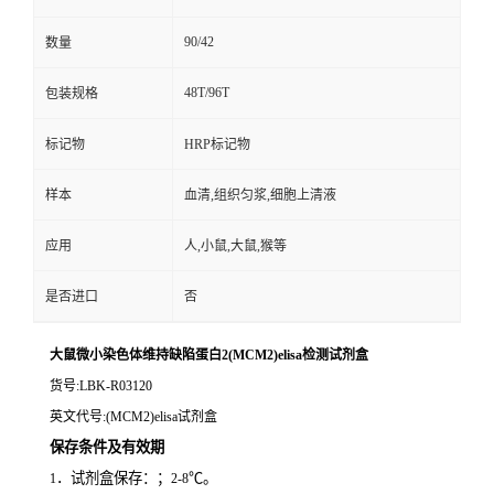
90/42
数量
48T/96T
包装规格
标记物
HRP标记物
样本
血清,组织匀浆,细胞上清液
应用
人,小鼠,大鼠,猴等
是否进口
否
大鼠微小染色体维持缺陷蛋白2(MCM2)elisa检测试剂盒
货号
:LBK-R03120
英文代号
:(MCM2)elisa试剂盒
保存条件及有效期
．试剂盒保存：；
℃。
1
2-8