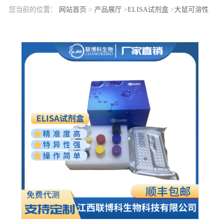
您当前的位置：
网站首页
>
产品展厅
>
ELISA试剂盒
>
大鼠可溶性
半乳糖凝集素3结合蛋白(LGALS3BP)elisa检测试剂盒