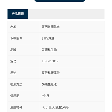
产品详请
产地
江西省南昌市
保存条件
2-8°c冷藏
品牌
联博科生物
LBK-R03119
货号
用途
仅限科研实验
检测方法
酶联免疫法
保质期
6个月
适应物种
人,小鼠,大鼠,猴,鸡等