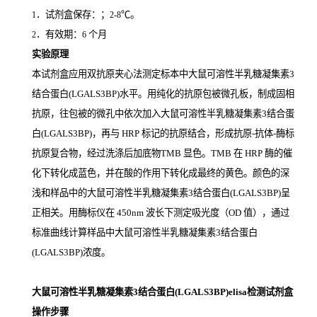
．试剂盒保存：；
℃。
1
2-8
．有效期：
个月
2
6
实验原理
本试剂盒应用双抗原夹心法测定标本中大鼠可溶性半乳糖凝集素3
结合蛋白(LGALS3BP)
水平。用纯化的抗原包被微孔板，制成固相
抗原，往包被的微孔中依次加入大鼠可溶性半乳糖凝集素3结合蛋
白(LGALS3BP)，再与
HRP
标记的抗原结合，形成抗原
-
抗体
-
酶标
抗原复合物，经过洗涤后加底物
TMB
显色。
TMB
在
HRP
酶的催
化下转化成蓝色，并在酸的作用下转化成最终的黄色。颜色的深
浅和样品中的大鼠可溶性半乳糖凝集素3结合蛋白(LGALS3BP)
呈
正相关。用酶标仪在
450nm
波长下测定吸光度（
OD
值），通过
标准曲线计算样品中大鼠可溶性半乳糖凝集素3结合蛋白
(LGALS3BP)
浓度。
大鼠可溶性半乳糖凝集素3结合蛋白(LGALS3BP)elisa检测试剂盒
操作步骤