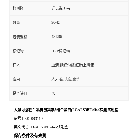
检测限
详见说明书
90/42
数量
48T/96T
包装规格
标记物
HRP标记物
样本
血清,组织匀浆,细胞上清液
应用
人,小鼠,大鼠,猴等
是否进口
否
大鼠可溶性半乳糖凝集素3结合蛋白(LGALS3BP)elisa检测试剂盒
货号
:LBK-R03119
英文代号
:(LGALS3BP)elisa试剂盒
保存条件及有效期