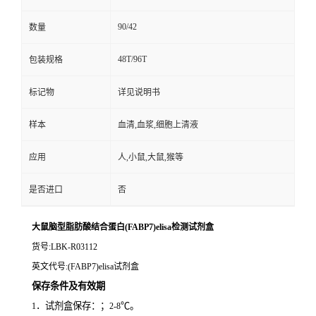
90/42
数量
48T/96T
包装规格
标记物
详见说明书
样本
血清,血浆,细胞上清液
应用
人,小鼠,大鼠,猴等
是否进口
否
大鼠脑型脂肪酸结合蛋白(FABP7)elisa检测试剂盒
货号
:LBK-R03112
英文代号
:(FABP7)elisa试剂盒
保存条件及有效期
．试剂盒保存：；
℃。
1
2-8