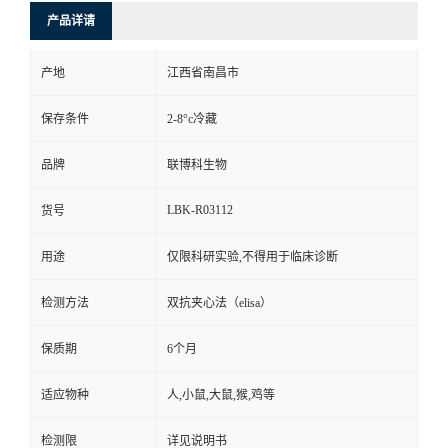
产品详请
产地
江西省南昌市
保存条件
2-8°c冷藏
品牌
联博科生物
LBK-R03112
货号
用途
仅限科研实验,不得用于临床诊断
检测方法
双抗夹心法（elisa）
保质期
6个月
适应物种
人,小鼠,大鼠,猴,鸡等
检测限
详见说明书