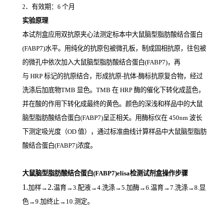
．有效期：
个月
2
6
实验原理
本试剂盒应用双抗原夹心法测定标本中大鼠脑型脂肪酸结合蛋白
(FABP7)
水平。用纯化的抗原包被微孔板，制成固相抗原，往包被
的微孔中依次加入大鼠脑型脂肪酸结合蛋白(FABP7)，再
与
HRP
标记的抗原结合，形成抗原
-
抗体
-
酶标抗原复合物，经过
洗涤后加底物
TMB
显色。
TMB
在
HRP
酶的催化下转化成蓝色，
并在酸的作用下转化成最终的黄色。颜色的深浅和样品中的大鼠
脑型脂肪酸结合蛋白(FABP7)
呈正相关。用酶标仪在
450nm
波长
下测定吸光度（
OD
值），通过标准曲线计算样品中大鼠脑型脂肪
酸结合蛋白(FABP7)
浓度。
大鼠脑型脂肪酸结合蛋白(FABP7)elisa检测试剂盒操作步骤
1.
2.
加样
→
温育
→3.配液→4.洗涤→5.加酶→6.温育→7.洗涤→8.显
色→9.加终止→10.测定。