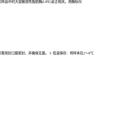
品中的大鼠敏感性脂肪酶(LIPE)
呈正相关。用酶标仪
意需用封口膜密封，并确保无菌。 3. 低温保存：将样本在2～8℃