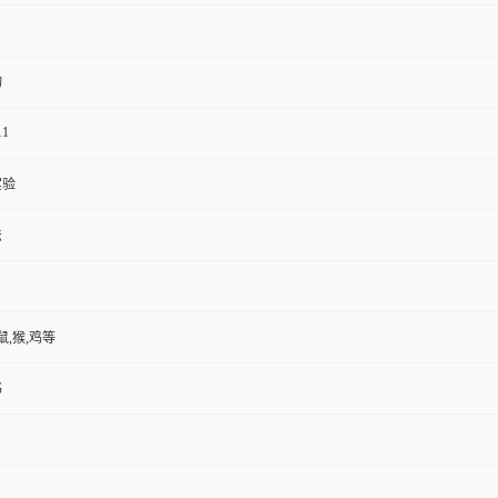
物
11
实验
法
鼠,猴,鸡等
书