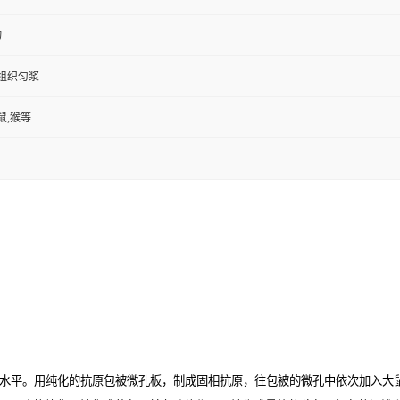
物
,组织匀浆
鼠,猴等
水平。用纯化的抗原包被微孔板，制成固相抗原，往包被的微孔中依次加入大鼠敏