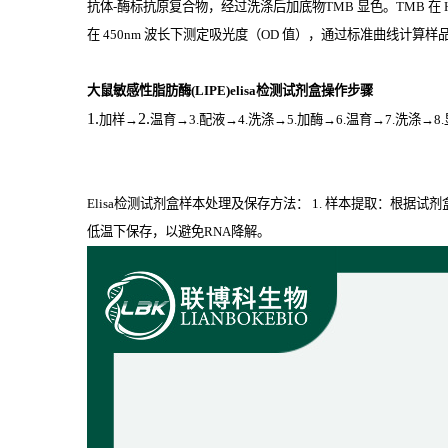
抗体
-
酶标抗原复合物，经过洗涤后加底物
TMB
显色。
TMB
在
在
450nm
波长下测定吸光度（
OD
值），通过标准曲线计算样品中
大鼠敏感性脂肪酶(LIPE)elisa检测试剂盒操作步骤
1.
2.
加样
→
温育
→3.配液→4.洗涤→5.加酶→6.温育→7.洗涤→8
Elisa检测试剂盒样本处理及保存方法： 1. 样本提取：根据
低温下保存，以避免RNA降解。