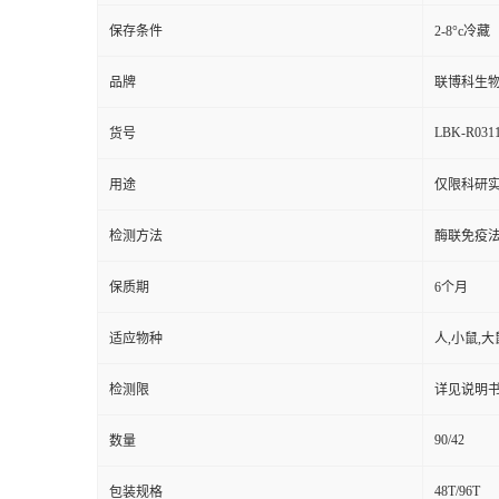
保存条件
2-8°c冷藏
品牌
联博科生
LBK-R031
货号
用途
仅限科研
检测方法
酶联免疫
保质期
6个月
适应物种
人,小鼠,大
检测限
详见说明
90/42
数量
48T/96T
包装规格