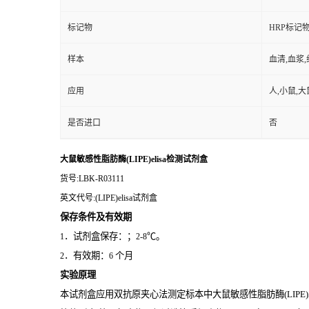
标记物
HRP标记
样本
血清,血浆
应用
人,小鼠,大
是否进口
否
大鼠敏感性脂肪酶(LIPE)elisa检测试剂盒
货号
:LBK-R03111
英文代号
:(LIPE)elisa试剂盒
保存条件及有效期
．试剂盒保存：；
℃。
1
2-8
．有效期：
个月
2
6
实验原理
本试剂盒应用双抗原夹心法测定标本中大鼠敏感性脂肪酶(LIPE)