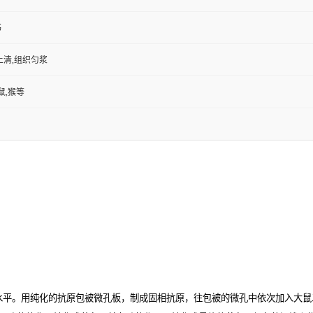
书
上清,组织匀浆
鼠,猴等
水平。用纯化的抗原包被微孔板，制成固相抗原，往包被的微孔中依次加入大鼠二胺