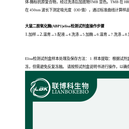
体
-
酶标抗原复合物，经过洗涤后加底物
TMB
显色。
TMB
在
H
在
450nm
波长下测定吸光度（
OD
值），通过标准曲线计算样品中
大鼠二胺氧化酶(ABP1)elisa检测试剂盒操作步骤
1.
2.
加样
→
温育
→3.配液→4.洗涤→5.加酶→6.温育→7.洗涤→8
Elisa检测试剂盒样本处理及保存方法： 1. 样本提取：根据试
冻，但需避免反复冻融。 请按照试剂盒说明书进行操作，以确