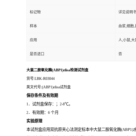
标记物
详见说明
样本
血浆,细胞
应用
人,小鼠,大
是否进口
否
大鼠二胺氧化酶(ABP1)elisa检测试剂盒
货号
:LBK-R03044
英文代号
:(ABP1)elisa试剂盒
保存条件及有效期
．试剂盒保存：；
℃。
1
2-8
．有效期：
个月
2
6
实验原理
本试剂盒应用双抗原夹心法测定标本中大鼠二胺氧化酶(ABP1)