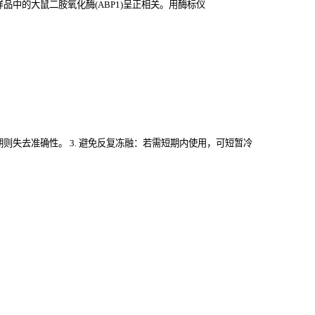
中的大鼠二胺氧化酶(ABP1)
呈正相关。用酶标仪
过期则失去准确性。 3. 避免反复冻融：若需短期内使用，可短暂冷