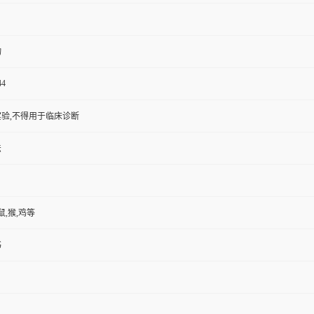
物
44
验,不得用于临床诊断
法
鼠,猴,鸡等
书