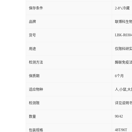
保存条件
2-8°c冷藏
品牌
联博科生
LBK-R030
货号
用途
仅限科研实
检测方法
酶联免疫
保质期
6个月
适应物种
人,小鼠,大
检测限
详见说明
90/42
数量
48T/96T
包装规格