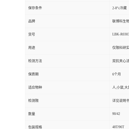
保存条件
2-8°c冷藏
品牌
联博科生
LBK-R030
货号
用途
仅限科研
检测方法
双抗夹心法（
保质期
6个月
适应物种
人,小鼠,大
检测限
详见说明
90/42
数量
48T/96T
包装规格