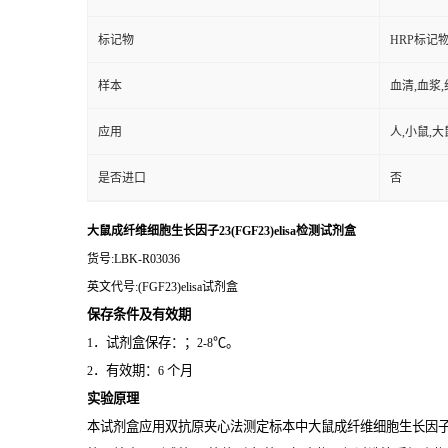
标记物
HRP标记
样本
血清,血浆
应用
人,小鼠,大
是否进口
否
大鼠成纤维细胞生长因子23(FGF23)elisa检测试剂盒
货号
:LBK-R03036
英文代号
:(FGF23)elisa试剂盒
保存条件及有效期
．试剂盒保存：；
℃。
1
2-8
．有效期：
个月
2
6
实验原理
本试剂盒应用双抗原夹心法测定标本中大鼠成纤维细胞生长因子23(