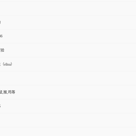
物
36
实验
elisa）
鼠,猴,鸡等
书