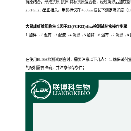
抗原结合，形成抗原
-
抗体
-
酶标抗原复合物，经过洗涤后加底物
23(FGF23)
呈正相关。用酶标仪在
450nm
波长下测定吸光度（
O
大鼠成纤维细胞生长因子23(FGF23)elisa检测试剂盒操作步骤
1.
2.
加样
→
温育
→3.配液→4.洗涤→5.加酶→6.温育→7.洗涤→8
在使用ELISA检测试剂盒时，需要注意以下几点： 1. 确保试
的配制需要准确，并注意保存条件；