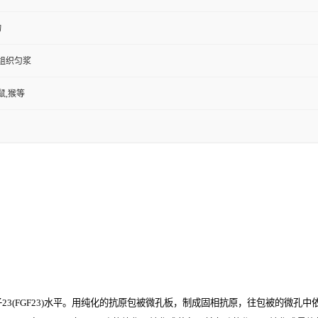
物
,组织匀浆
鼠,猴等
FGF23)
水平。用纯化的抗原包被微孔板，制成固相抗原，往包被的微孔中依次加