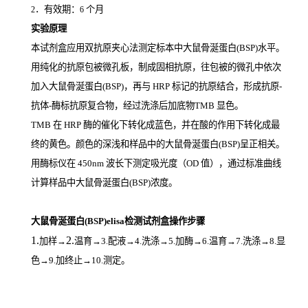
．有效期：
个月
2
6
实验原理
本试剂盒应用双抗原夹心法测定标本中大鼠骨涎蛋白(BSP)
水平。
用纯化的抗原包被微孔板，制成固相抗原，往包被的微孔中依次
加入大鼠骨涎蛋白(BSP)，再与
HRP
标记的抗原结合，形成抗原
-
抗体
-
酶标抗原复合物，经过洗涤后加底物
TMB
显色。
TMB
在
HRP
酶的催化下转化成蓝色，并在酸的作用下转化成最
终的黄色。颜色的深浅和样品中的大鼠骨涎蛋白(BSP)
呈正相关。
用酶标仪在
450nm
波长下测定吸光度（
OD
值），通过标准曲线
计算样品中大鼠骨涎蛋白(BSP)
浓度。
大鼠骨涎蛋白(BSP)elisa检测试剂盒操作步骤
1.
2.
加样
→
温育
→3.配液→4.洗涤→5.加酶→6.温育→7.洗涤→8.显
色→9.加终止→10.测定。