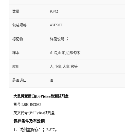
90/42
数量
48T/96T
包装规格
标记物
详见说明书
样本
血清,血浆,组织匀浆
应用
人,小鼠,大鼠,猴等
是否进口
否
大鼠骨涎蛋白(BSP)elisa检测试剂盒
货号
:LBK-R03032
英文代号
:(BSP)elisa试剂盒
保存条件及有效期
．试剂盒保存：；
℃。
1
2-8