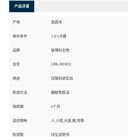
产品详请
产地
南昌市
保存条件
2-8°c冷藏
品牌
联博科生物
LBK-R03032
货号
用途
仅限科研实验
检测方法
酶联免疫法
保质期
6个月
适应物种
人,小鼠,大鼠,猴,鸡等
检测限
详见说明书