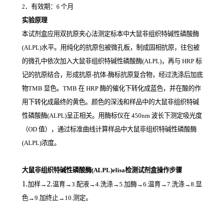
．有效期：
个月
2
6
实验原理
本试剂盒应用双抗原夹心法测定标本中大鼠非组织特碱性磷酸酶
(ALPL)
水平。用纯化的抗原包被微孔板，制成固相抗原，往包被
的微孔中依次加入大鼠非组织特碱性磷酸酶(ALPL)，再与
HRP
标
记的抗原结合，形成抗原
-
抗体
-
酶标抗原复合物，经过洗涤后加底
物
TMB
显色。
TMB
在
HRP
酶的催化下转化成蓝色，并在酸的作
用下转化成最终的黄色。颜色的深浅和样品中的大鼠非组织特碱
性磷酸酶(ALPL)
呈正相关。用酶标仪在
450nm
波长下测定吸光度
（
OD
值），通过标准曲线计算样品中大鼠非组织特碱性磷酸酶
(ALPL)
浓度。
大鼠非组织特碱性磷酸酶(ALPL)elisa检测试剂盒操作步骤
1.
2.
加样
→
温育
→3.配液→4.洗涤→5.加酶→6.温育→7.洗涤→8.显
色→9.加终止→10.测定。