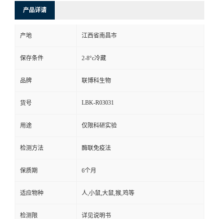
产品详请
产地
江西省南昌市
保存条件
2-8°c冷藏
品牌
联博科生物
LBK-R03031
货号
用途
仅限科研实验
检测方法
酶联免疫法
保质期
6个月
适应物种
人,小鼠,大鼠,猴,鸡等
检测限
详见说明书