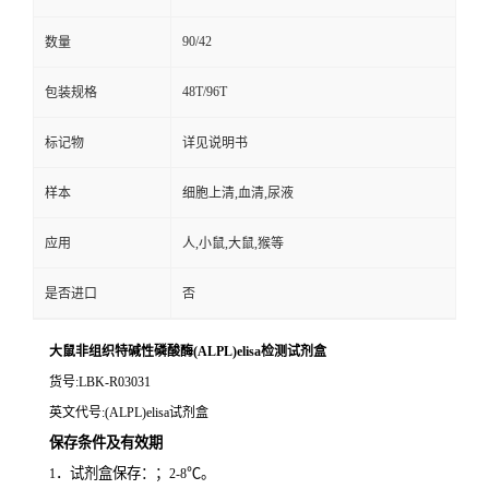
90/42
数量
48T/96T
包装规格
标记物
详见说明书
样本
细胞上清,血清,尿液
应用
人,小鼠,大鼠,猴等
是否进口
否
大鼠非组织特碱性磷酸酶(ALPL)elisa检测试剂盒
货号
:LBK-R03031
英文代号
:(ALPL)elisa试剂盒
保存条件及有效期
．试剂盒保存：；
℃。
1
2-8