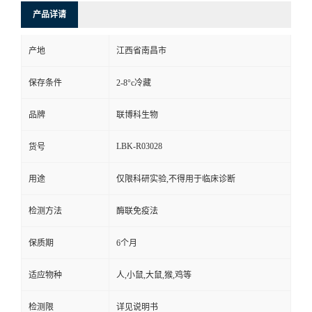
产品详请
产地
江西省南昌市
保存条件
2-8°c冷藏
品牌
联博科生物
LBK-R03028
货号
用途
仅限科研实验,不得用于临床诊断
检测方法
酶联免疫法
保质期
6个月
适应物种
人,小鼠,大鼠,猴,鸡等
检测限
详见说明书