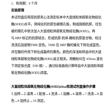
．有效期：
个月
2
6
实验原理
本试剂盒应用双抗原夹心法测定标本中大鼠线粒体超氧化物歧化
酶(SOD2)
水平。用纯化的抗原包被微孔板，制成固相抗原，往包
被的微孔中依次加入大鼠线粒体超氧化物歧化酶(SOD2)，再
与
HRP
标记的抗原结合，形成抗原
-
抗体
-
酶标抗原复合物，经过
洗涤后加底物
TMB
显色。
TMB
在
HRP
酶的催化下转化成蓝色，
并在酸的作用下转化成最终的黄色。颜色的深浅和样品中的大鼠
线粒体超氧化物歧化酶(SOD2)
呈正相关。用酶标仪在
450nm
波长
下测定吸光度（
OD
值），通过标准曲线计算样品中大鼠线粒体超
氧化物歧化酶(SOD2)
浓度。
大鼠线粒体超氧化物歧化酶(SOD2)elisa检测试剂盒操作步骤
1.
2.
加样
→
温育
→3.配液→4.洗涤→5.加酶→6.温育→7.洗涤→8.显
色→9.加终止→10.测定。