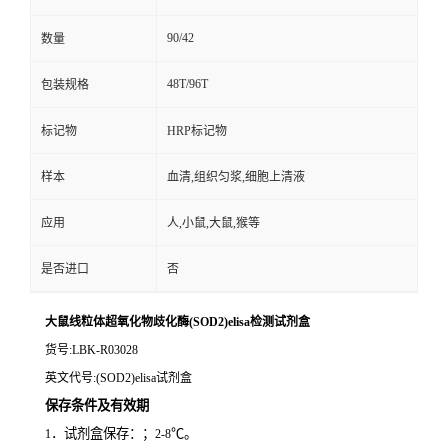
90/42
数量
48T/96T
包装规格
标记物
HRP标记物
样本
血清,组织匀浆,细胞上清液
应用
人,小鼠,大鼠,猴等
是否进口
否
大鼠线粒体超氧化物歧化酶(SOD2)elisa检测试剂盒
货号
:LBK-R03028
英文代号
:(SOD2)elisa试剂盒
保存条件及有效期
．试剂盒保存：；
℃。
1
2-8