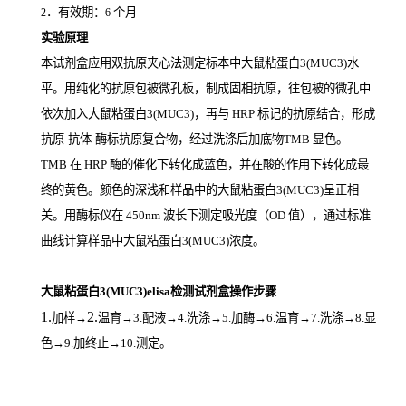
．有效期：
个月
2
6
实验原理
本试剂盒应用双抗原夹心法测定标本中大鼠粘蛋白3(MUC3)
水
平。用纯化的抗原包被微孔板，制成固相抗原，往包被的微孔中
依次加入大鼠粘蛋白3(MUC3)，再与
HRP
标记的抗原结合，形成
抗原
-
抗体
-
酶标抗原复合物，经过洗涤后加底物
TMB
显色。
TMB
在
HRP
酶的催化下转化成蓝色，并在酸的作用下转化成最
终的黄色。颜色的深浅和样品中的大鼠粘蛋白3(MUC3)
呈正相
关。用酶标仪在
450nm
波长下测定吸光度（
OD
值），通过标准
曲线计算样品中大鼠粘蛋白3(MUC3)
浓度。
大鼠粘蛋白3(MUC3)elisa检测试剂盒操作步骤
1.
2.
加样
→
温育
→3.配液→4.洗涤→5.加酶→6.温育→7.洗涤→8.显
色→9.加终止→10.测定。