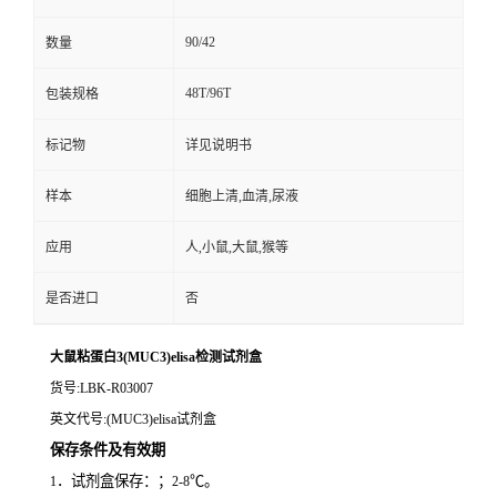
90/42
数量
48T/96T
包装规格
标记物
详见说明书
样本
细胞上清,血清,尿液
应用
人,小鼠,大鼠,猴等
是否进口
否
大鼠粘蛋白3(MUC3)elisa检测试剂盒
货号
:LBK-R03007
英文代号
:(MUC3)elisa试剂盒
保存条件及有效期
．试剂盒保存：；
℃。
1
2-8