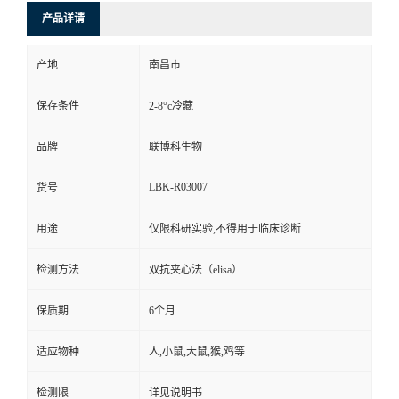
产品详请
产地
南昌市
保存条件
2-8°c冷藏
品牌
联博科生物
LBK-R03007
货号
用途
仅限科研实验,不得用于临床诊断
检测方法
双抗夹心法（elisa）
保质期
6个月
适应物种
人,小鼠,大鼠,猴,鸡等
检测限
详见说明书