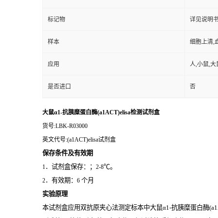
标记物
详见说明
样本
细胞上清,
应用
人,小鼠,大
是否进口
否
大鼠α1-抗胰糜蛋白酶(a1ACT)elisa检测试剂盒
货号
:LBK-R03000
英文代号
:(a1ACT)elisa试剂盒
保存条件及有效期
．试剂盒保存：；
℃。
1
2-8
．有效期：
个月
2
6
实验原理
本试剂盒应用双抗原夹心法测定标本中大鼠α1-抗胰糜蛋白酶(a1A