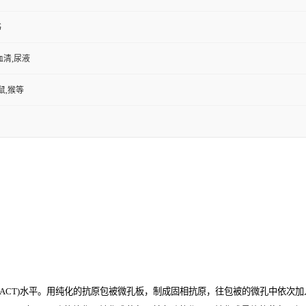
书
血清,尿液
鼠,猴等
CT)
水平。用纯化的抗原包被微孔板，制成固相抗原，往包被的微孔中依次加入大鼠