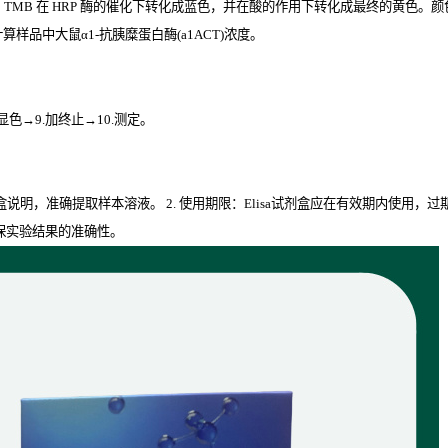
。
TMB
在
HRP
酶的催化下转化成蓝色，并在酸的作用下转化成最终的黄色。颜色的深
样品中大鼠α1-抗胰糜蛋白酶(a1ACT)
浓度。
.显色→9.加终止→10.测定。
剂盒说明，准确提取样本溶液。 2. 使用期限：Elisa试剂盒应在有效期内使用，
保实验结果的准确性。