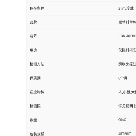
保存条件
2-8°c冷藏
品牌
联博科生
LBK-R030
货号
用途
仅限科研
检测方法
酶联免疫
保质期
6个月
适应物种
人,小鼠,大
检测限
详见说明
90/42
数量
48T/96T
包装规格