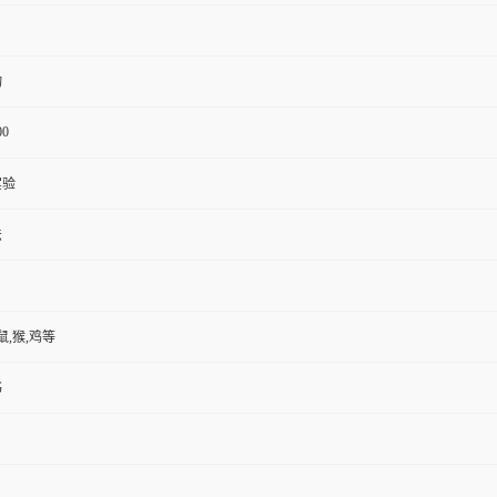
物
00
实验
法
鼠,猴,鸡等
书