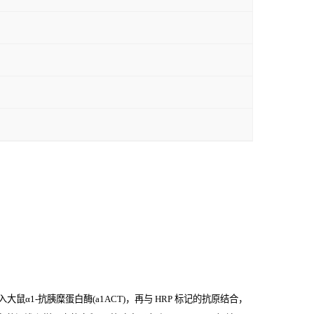
α1-抗胰糜蛋白酶(a1ACT)，再与
HRP
标记的抗原结合，