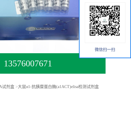
微信扫一扫
13576007671
SA试剂盒
>
大鼠α1-抗胰糜蛋白酶(a1ACT)elisa检测试剂盒