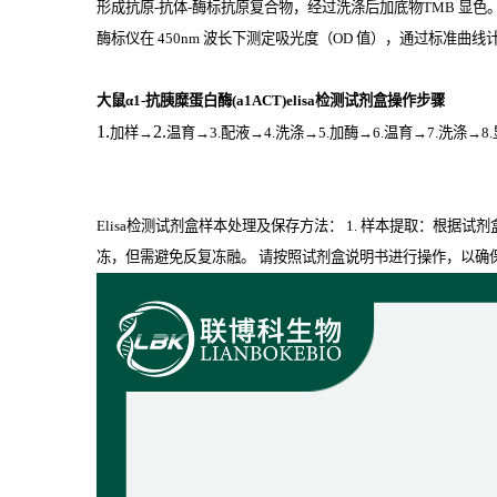
形成抗原
-
抗体
-
酶标抗原复合物，经过洗涤后加底物
TMB
显色
酶标仪在
450nm
波长下测定吸光度（
OD
值），通过标准曲线计算
大鼠α1-抗胰糜蛋白酶(a1ACT)elisa检测试剂盒操作步骤
1.
2.
加样
→
温育
→3.配液→4.洗涤→5.加酶→6.温育→7.洗涤→8
Elisa检测试剂盒样本处理及保存方法： 1. 样本提取：根据试
冻，但需避免反复冻融。 请按照试剂盒说明书进行操作，以确