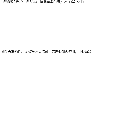
浅和样品中的大鼠α1-抗胰糜蛋白酶(a1ACT)
呈正相关。用
过期则失去准确性。 3. 避免反复冻融：若需短期内使用，可短暂冷