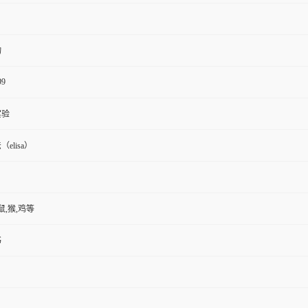
物
99
实验
elisa）
鼠,猴,鸡等
书