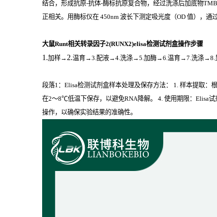
结合，形成抗原
-
抗体
-
酶标抗原复合物，经过洗涤后加底物
TM
正相关。用酶标仪在
450nm
波长下测定吸光度（
OD
值），通过
大鼠Runt相关转录因子2(RUNX2)elisa检测试剂盒操作步骤
1.
2.
加样
→
温育
→3.配液→4.洗涤→5.加酶→6.温育→7.洗涤→8
段落1：Elisa检测试剂盒样本处理及保存方法： 1. 样本提
在2～8℃低温下保存，以避免RNA降解。 4. 使用期限：El
操作，以确保实验结果的准确性。