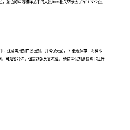
颜色的深浅和样品中的大鼠Runt相关转录因子2(RUNX2)
呈
管中，注意需用封口膜密封，并确保无菌。 3. 低温保存：将样本
期内使用，可短暂冷冻，但需避免反复冻融。 请按照试剂盒说明书进行