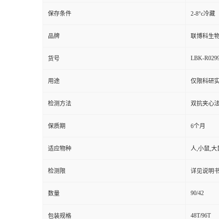
保存条件
2-8°c冷藏
品牌
联博科生
LBK-R029
货号
用途
仅限科研
检测方法
双抗夹心法（
保质期
6个月
适应物种
人,小鼠,大
检测限
详见说明
90/42
数量
48T/96T
包装规格