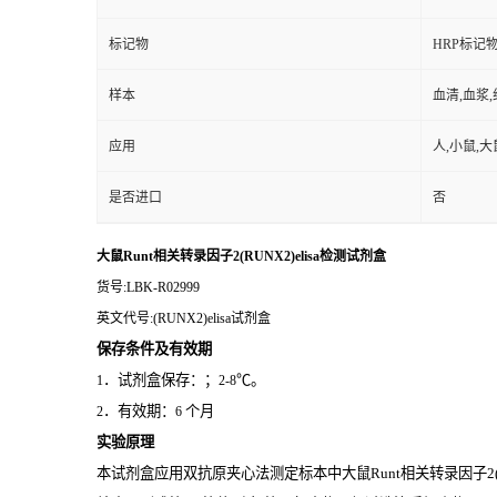
标记物
HRP标记
样本
血清,血浆
应用
人,小鼠,大
是否进口
否
大鼠Runt相关转录因子2(RUNX2)elisa检测试剂盒
货号
:LBK-R02999
英文代号
:(RUNX2)elisa试剂盒
保存条件及有效期
．试剂盒保存：；
℃。
1
2-8
．有效期：
个月
2
6
实验原理
本试剂盒应用双抗原夹心法测定标本中大鼠Runt相关转录因子2(R