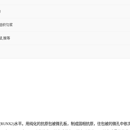
物
,组织匀浆
鼠,猴等
UNX2)
水平。用纯化的抗原包被微孔板，制成固相抗原，往包被的微孔中依次加入