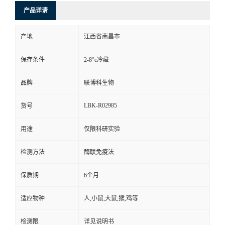
产品详请
产地
江西省南昌市
保存条件
2-8°c冷藏
品牌
联博科生物
LBK-R02985
货号
用途
仅限科研实验
检测方法
酶联免疫法
保质期
6个月
适应物种
人,小鼠,大鼠,猴,鸡等
检测限
详见说明书