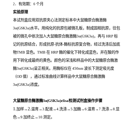
．有效期：
个月
2
6
实验原理
本试剂盒应用双抗原夹心法测定标本中大鼠糖原合酶激酶
3α(GSK3a)
水平。用纯化的抗原包被微孔板，制成固相抗原，往包
被的微孔中依次加入大鼠糖原合酶激酶3α(GSK3a)，再与
HRP
标
记的抗原结合，形成抗原
-
抗体
-
酶标抗原复合物，经过洗涤后加底
物
TMB
显色。
TMB
在
HRP
酶的催化下转化成蓝色，并在酸的作
用下转化成最终的黄色。颜色的深浅和样品中的大鼠糖原合酶激
酶3α(GSK3a)
呈正相关。用酶标仪在
450nm
波长下测定吸光度
（
OD
值），通过标准曲线计算样品中大鼠糖原合酶激酶
3α(GSK3a)
浓度。
大鼠糖原合酶激酶3α(GSK3a)elisa检测试剂盒操作步骤
1.
2.
加样
→
温育
→3.配液→4.洗涤→5.加酶→6.温育→7.洗涤→8.显
色→9.加终止→10.测定。