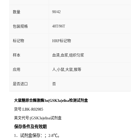
90/42
数量
48T/96T
包装规格
标记物
HRP标记物
样本
血清,血浆,组织匀浆
应用
人,小鼠,大鼠,猴等
是否进口
否
大鼠糖原合酶激酶3α(GSK3a)elisa检测试剂盒
货号
:LBK-R02985
英文代号
:(GSK3a)elisa试剂盒
保存条件及有效期
．试剂盒保存：；
℃。
1
2-8