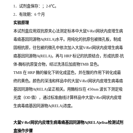
．试剂盒保存：；
℃。
1
2-8
．有效期：
个月
2
6
实验原理
本试剂盒应用双抗原夹心法测定标本中大鼠V-Rel网状内皮增生病
毒癌基因同源物A(RELA)
水平。用纯化的抗原包被微孔板，制成
固相抗原，往包被的微孔中依次加入大鼠V-Rel网状内皮增生病毒
癌基因同源物A(RELA)，再与
HRP
标记的抗原结合，形成抗原
-
抗
体
-
酶标抗原复合物，经过洗涤后加底物
TMB
显色。
TMB
在
HRP
酶的催化下转化成蓝色，并在酸的作用下转化成最
终的黄色。颜色的深浅和样品中的大鼠V-Rel网状内皮增生病毒癌
基因同源物A(RELA)
呈正相关。用酶标仪在
450nm
波长下测定吸
光度（
OD
值），通过标准曲线计算样品中大鼠V-Rel网状内皮增
生病毒癌基因同源物A(RELA)
浓度。
大鼠V-Rel网状内皮增生病毒癌基因同源物A(RELA)elisa检测试剂
盒操作步骤