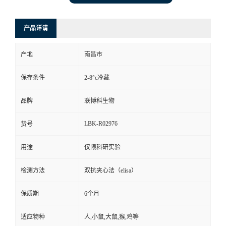
产品详请
产地
南昌市
保存条件
2-8°c冷藏
品牌
联博科生物
LBK-R02976
货号
用途
仅限科研实验
检测方法
双抗夹心法（elisa）
保质期
6个月
适应物种
人,小鼠,大鼠,猴,鸡等