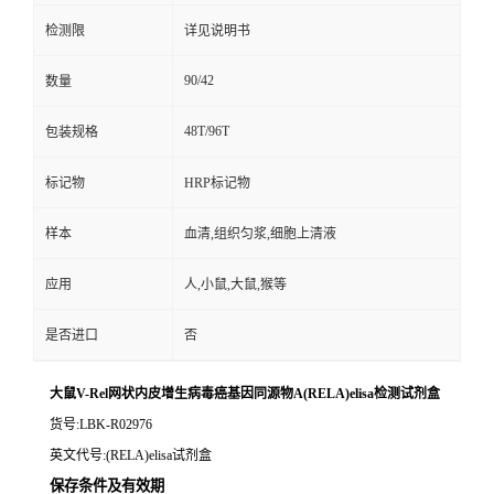
检测限
详见说明书
90/42
数量
48T/96T
包装规格
标记物
HRP标记物
样本
血清,组织匀浆,细胞上清液
应用
人,小鼠,大鼠,猴等
是否进口
否
大鼠V-Rel网状内皮增生病毒癌基因同源物A(RELA)elisa检测试剂盒
货号
:LBK-R02976
英文代号
:(RELA)elisa试剂盒
保存条件及有效期