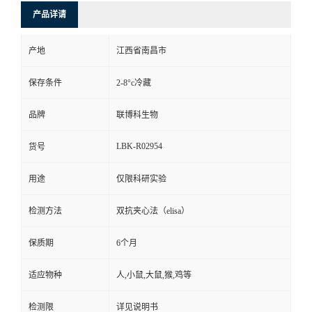
产品详请
产地
江西省南昌市
保存条件
2-8°c冷藏
品牌
联博科生物
LBK-R02954
货号
用途
仅限科研实验
检测方法
双抗夹心法（elisa）
保质期
6个月
适应物种
人,小鼠,大鼠,猴,鸡等
检测限
详见说明书