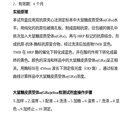
．有效期：
个月
2
6
实验原理
本试剂盒应用双抗原夹心法测定标本中大鼠糖皮质受体α(GRa)
水
平。用纯化的抗原包被微孔板，制成固相抗原，往包被的微孔中
依次加入大鼠糖皮质受体α(GRa)，再与
HRP
标记的抗原结合，形
成抗原
-
抗体
-
酶标抗原复合物，经过洗涤后加底物
TMB
显色。
TMB
在
HRP
酶的催化下转化成蓝色，并在酸的作用下转化成最
终的黄色。颜色的深浅和样品中的大鼠糖皮质受体α(GRa)
呈正相
关。用酶标仪在
450nm
波长下测定吸光度（
OD
值），通过标准
曲线计算样品中大鼠糖皮质受体α(GRa)
浓度。
大鼠糖皮质受体α(GRa)elisa检测试剂盒操作步骤
1.
2.
加样
→
温育
→3.配液→4.洗涤→5.加酶→6.温育→7.洗涤→8.显
色→9.加终止→10.测定。