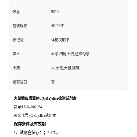
90/42
数量
48T/96T
包装规格
标记物
详见说明书
样本
血浆,细胞上清,组织匀浆
应用
人,小鼠,大鼠,猴等
是否进口
否
大鼠糖皮质受体α(GRa)elisa检测试剂盒
货号
:LBK-R02954
英文代号
:(GRa)elisa试剂盒
保存条件及有效期
．试剂盒保存：；
℃。
1
2-8