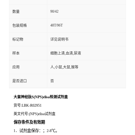
90/42
数量
48T/96T
包装规格
标记物
详见说明书
样本
细胞上清,血清,尿液
应用
人,小鼠,大鼠,猴等
是否进口
否
大鼠神经肽S(NPS)elisa检测试剂盒
货号
:LBK-R02951
英文代号
:(NPS)elisa试剂盒
保存条件及有效期
．试剂盒保存：；
℃。
1
2-8