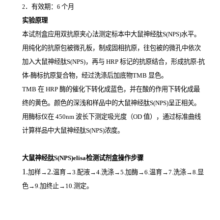
．有效期：
个月
2
6
实验原理
本试剂盒应用双抗原夹心法测定标本中大鼠神经肽S(NPS)
水平。
用纯化的抗原包被微孔板，制成固相抗原，往包被的微孔中依次
加入大鼠神经肽S(NPS)，再与
HRP
标记的抗原结合，形成抗原
-
抗
体
-
酶标抗原复合物，经过洗涤后加底物
TMB
显色。
TMB
在
HRP
酶的催化下转化成蓝色，并在酸的作用下转化成最
终的黄色。颜色的深浅和样品中的大鼠神经肽S(NPS)
呈正相关。
用酶标仪在
450nm
波长下测定吸光度（
OD
值），通过标准曲线
计算样品中大鼠神经肽S(NPS)
浓度。
大鼠神经肽S(NPS)elisa检测试剂盒操作步骤
1.
2.
加样
→
温育
→3.配液→4.洗涤→5.加酶→6.温育→7.洗涤→8.显
色→9.加终止→10.测定。