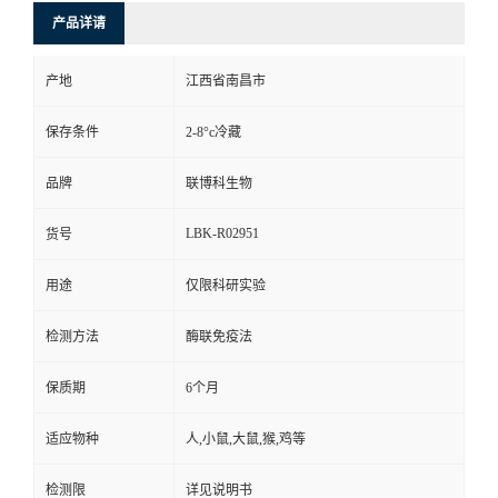
产品详请
产地
江西省南昌市
保存条件
2-8°c冷藏
品牌
联博科生物
LBK-R02951
货号
用途
仅限科研实验
检测方法
酶联免疫法
保质期
6个月
适应物种
人,小鼠,大鼠,猴,鸡等
检测限
详见说明书