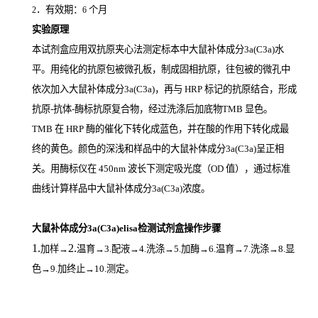
．有效期：
个月
2
6
实验原理
本试剂盒应用双抗原夹心法测定标本中大鼠补体成分3a(C3a)
水
平。用纯化的抗原包被微孔板，制成固相抗原，往包被的微孔中
依次加入大鼠补体成分3a(C3a)，再与
HRP
标记的抗原结合，形成
抗原
-
抗体
-
酶标抗原复合物，经过洗涤后加底物
TMB
显色。
TMB
在
HRP
酶的催化下转化成蓝色，并在酸的作用下转化成最
终的黄色。颜色的深浅和样品中的大鼠补体成分3a(C3a)
呈正相
关。用酶标仪在
450nm
波长下测定吸光度（
OD
值），通过标准
曲线计算样品中大鼠补体成分3a(C3a)
浓度。
大鼠补体成分3a(C3a)elisa检测试剂盒操作步骤
1.
2.
加样
→
温育
→3.配液→4.洗涤→5.加酶→6.温育→7.洗涤→8.显
色→9.加终止→10.测定。