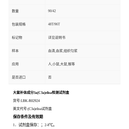
90/42
数量
48T/96T
包装规格
标记物
详见说明书
样本
血清,血浆,组织匀浆
应用
人,小鼠,大鼠,猴等
是否进口
否
大鼠补体成分3a(C3a)elisa检测试剂盒
货号
:LBK-R02924
英文代号
:(C3a)elisa试剂盒
保存条件及有效期
．试剂盒保存：；
℃。
1
2-8