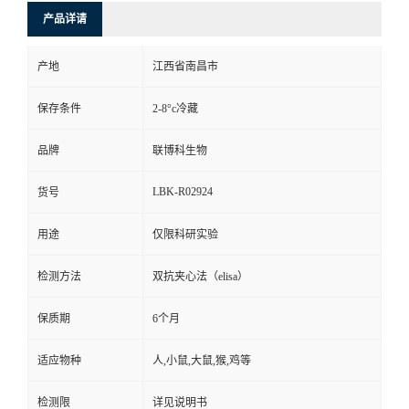
产品详请
产地
江西省南昌市
保存条件
2-8°c冷藏
品牌
联博科生物
LBK-R02924
货号
用途
仅限科研实验
检测方法
双抗夹心法（elisa）
保质期
6个月
适应物种
人,小鼠,大鼠,猴,鸡等
检测限
详见说明书