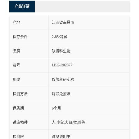
产品详请
产地
江西省南昌市
保存条件
2-8°c冷藏
品牌
联博科生物
LBK-R02877
货号
用途
仅限科研实验
检测方法
酶联免疫法
保质期
6个月
适应物种
人,小鼠,大鼠,猴,鸡等
检测限
详见说明书