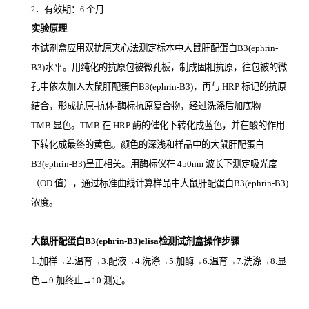
．有效期：
个月
2
6
实验原理
本试剂盒应用双抗原夹心法测定标本中大鼠肝配蛋白B3(ephrin-
B3)
水平。用纯化的抗原包被微孔板，制成固相抗原，往包被的微
孔中依次加入大鼠肝配蛋白B3(ephrin-B3)，再与
HRP
标记的抗原
结合，形成抗原
-
抗体
-
酶标抗原复合物，经过洗涤后加底物
TMB
显色。
TMB
在
HRP
酶的催化下转化成蓝色，并在酸的作用
下转化成最终的黄色。颜色的深浅和样品中的大鼠肝配蛋白
B3(ephrin-B3)
呈正相关。用酶标仪在
450nm
波长下测定吸光度
（
OD
值），通过标准曲线计算样品中大鼠肝配蛋白B3(ephrin-B3)
浓度。
大鼠肝配蛋白B3(ephrin-B3)elisa检测试剂盒操作步骤
1.
2.
加样
→
温育
→3.配液→4.洗涤→5.加酶→6.温育→7.洗涤→8.显
色→9.加终止→10.测定。