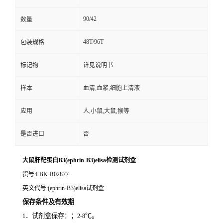
90/42
数量
48T/96T
包装规格
标记物
详见说明书
样本
血清,血浆,细胞上清液
应用
人,小鼠,大鼠,猴等
是否进口
否
大鼠肝配蛋白B3(ephrin-B3)elisa检测试剂盒
货号
:LBK-R02877
英文代号
:(ephrin-B3)elisa试剂盒
保存条件及有效期
．试剂盒保存：；
℃。
1
2-8