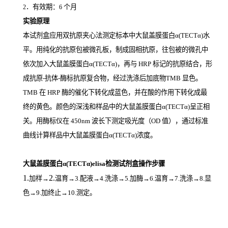
．有效期：
个月
2
6
实验原理
本试剂盒应用双抗原夹心法测定标本中大鼠盖膜蛋白α(TECTα)
水
平。用纯化的抗原包被微孔板，制成固相抗原，往包被的微孔中
依次加入大鼠盖膜蛋白α(TECTα)，再与
HRP
标记的抗原结合，形
成抗原
-
抗体
-
酶标抗原复合物，经过洗涤后加底物
TMB
显色。
TMB
在
HRP
酶的催化下转化成蓝色，并在酸的作用下转化成最
终的黄色。颜色的深浅和样品中的大鼠盖膜蛋白α(TECTα)
呈正相
关。用酶标仪在
450nm
波长下测定吸光度（
OD
值），通过标准
曲线计算样品中大鼠盖膜蛋白α(TECTα)
浓度。
大鼠盖膜蛋白α(TECTα)elisa检测试剂盒操作步骤
1.
2.
加样
→
温育
→3.配液→4.洗涤→5.加酶→6.温育→7.洗涤→8.显
色→9.加终止→10.测定。