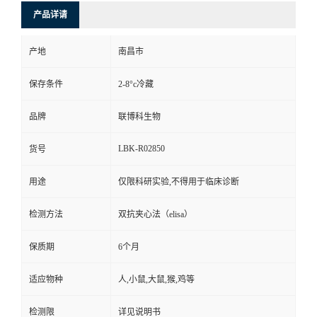
产品详请
产地
南昌市
保存条件
2-8°c冷藏
品牌
联博科生物
LBK-R02850
货号
用途
仅限科研实验,不得用于临床诊断
检测方法
双抗夹心法（elisa）
保质期
6个月
适应物种
人,小鼠,大鼠,猴,鸡等
检测限
详见说明书