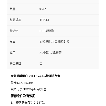
90/42
数量
48T/96T
包装规格
标记物
HRP标记物
样本
血浆,细胞上清,组织匀浆
应用
人,小鼠,大鼠,猴等
是否进口
否
大鼠盖膜蛋白α(TECTα)elisa检测试剂盒
货号
:LBK-R02850
英文代号
:(TECTα)elisa试剂盒
保存条件及有效期
．试剂盒保存：；
℃。
1
2-8