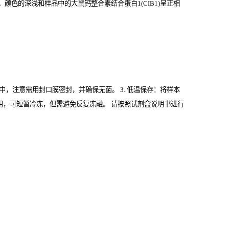
色的深浅和样品中的大鼠钙整合素结合蛋白1(CIB1)
呈正相
管中，注意需用封口膜密封，并确保无菌。 3. 低温保存：将样本
期内使用，可短暂冷冻，但需避免反复冻融。 请按照试剂盒说明书进行