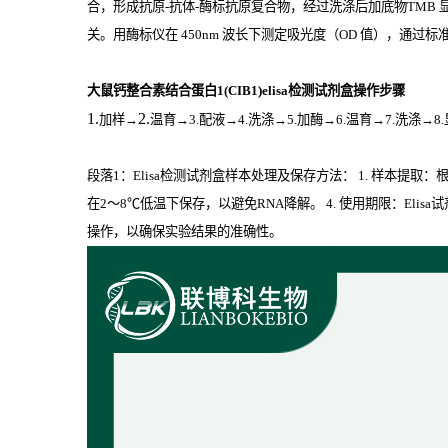
合，形成抗原
-
抗体
-
酶标抗原复合物，经过洗涤后加底物
TMB
关。用酶标仪在
450nm
波长下测定吸光度（
OD
值），通过标准
大鼠钙整合素结合蛋白1(CIB1)elisa检测试剂盒操作步骤
1.
2.
加样
→
温育
→3.配液→4.洗涤→5.加酶→6.温育→7.洗涤→8
段落1：Elisa检测试剂盒样本处理及保存方法： 1. 样本提
在2～8℃低温下保存，以避免RNA降解。 4. 使用期限：El
操作，以确保实验结果的准确性。