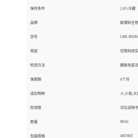
保存条件
2-8°c冷藏
品牌
联博科生
LBK-R028
货号
用途
仅限科研
检测方法
酶联免疫
保质期
6个月
适应物种
人,小鼠,大
检测限
详见说明
90/42
数量
48T/96T
包装规格