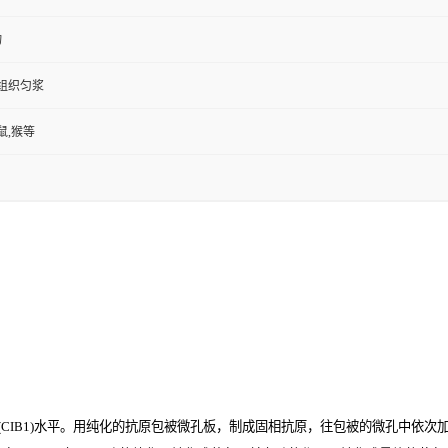
物
,组织匀浆
鼠,猴等
B1)
水平。用纯化的抗原包被微孔板，制成固相抗原，往包被的微孔中依次加入大