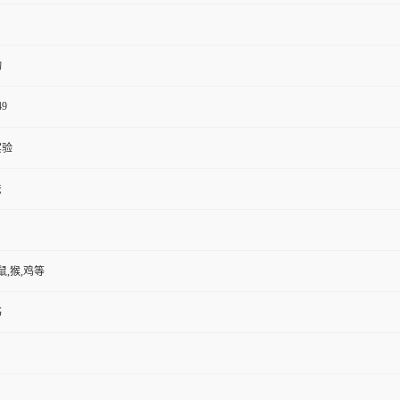
物
49
实验
法
鼠,猴,鸡等
书