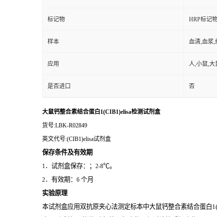
标记物
HRP标记
样本
血清,血浆
应用
人,小鼠,大
是否进口
否
大鼠钙整合素结合蛋白1(CIB1)elisa检测试剂盒
货号
:LBK-R02849
英文代号
:(CIB1)elisa试剂盒
保存条件及有效期
．试剂盒保存：；
℃。
1
2-8
．有效期：
个月
2
6
实验原理
本试剂盒应用双抗原夹心法测定标本中大鼠钙整合素结合蛋白1(CI