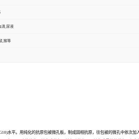
书
血清,尿液
鼠,猴等
10)
水平。用纯化的抗原包被微孔板，制成固相抗原，往包被的微孔中依次加入大鼠