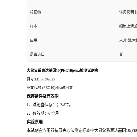
标记物
详见说明
样本
细胞上清,
应用
人,小鼠,大
是否进口
否
大鼠父系表达基因10(PEG10)elisa检测试剂盒
货号
:LBK-R02825
英文代号
:(PEG10)elisa试剂盒
保存条件及有效期
．试剂盒保存：；
℃。
1
2-8
．有效期：
个月
2
6
实验原理
本试剂盒应用双抗原夹心法测定标本中大鼠父系表达基因10(PEG