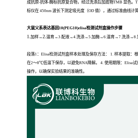
成抗原
-
抗体
-
酶标抗原复合物，经过洗涤后加底物
TMB
显色。
标仪在
450nm
波长下测定吸光度（
OD
值），通过标准曲线计算样
大鼠父系表达基因10(PEG10)elisa检测试剂盒操作步骤
1.
2.
加样
→
温育
→3.配液→4.洗涤→5.加酶→6.温育→7.洗涤→8
段落1：Elisa检测试剂盒样本处理及保存方法： 1. 样本提
在2～8℃低温下保存，以避免RNA降解。 4. 使用期限：El
操作，以确保实验结果的准确性。