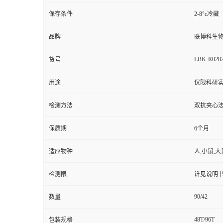
保存条件
2-8°c冷藏
品牌
联博科生
LBK-R028
货号
用途
仅限科研
检测方法
双抗夹心法（
保质期
6个月
适应物种
人,小鼠,大
检测限
详见说明
90/42
数量
48T/96T
包装规格