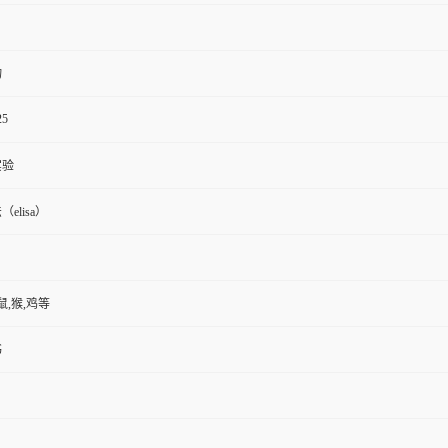
物
25
实验
elisa）
鼠,猴,鸡等
书