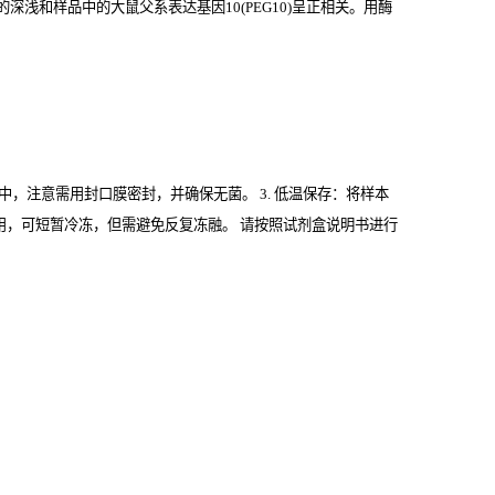
浅和样品中的大鼠父系表达基因10(PEG10)
呈正相关。用酶
管中，注意需用封口膜密封，并确保无菌。 3. 低温保存：将样本
期内使用，可短暂冷冻，但需避免反复冻融。 请按照试剂盒说明书进行