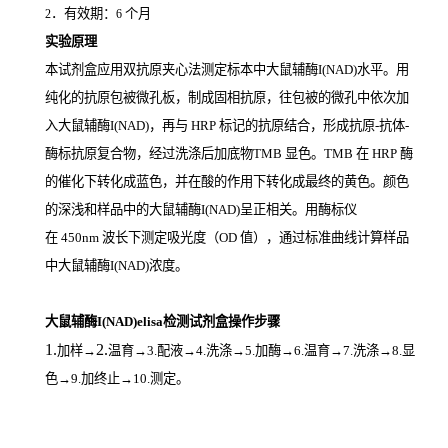
．有效期：
个月
2
6
实验原理
本试剂盒应用双抗原夹心法测定标本中大鼠辅酶I(NAD)
水平。用
纯化的抗原包被微孔板，制成固相抗原，往包被的微孔中依次加
入大鼠辅酶I(NAD)，再与
HRP
标记的抗原结合，形成抗原
-
抗体
-
酶标抗原复合物，经过洗涤后加底物
TMB
显色。
TMB
在
HRP
酶
的催化下转化成蓝色，并在酸的作用下转化成最终的黄色。颜色
的深浅和样品中的大鼠辅酶I(NAD)
呈正相关。用酶标仪
在
450nm
波长下测定吸光度（
OD
值），通过标准曲线计算样品
中大鼠辅酶I(NAD)
浓度。
大鼠辅酶I(NAD)elisa检测试剂盒操作步骤
1.
2.
加样
→
温育
→3.配液→4.洗涤→5.加酶→6.温育→7.洗涤→8.显
色→9.加终止→10.测定。