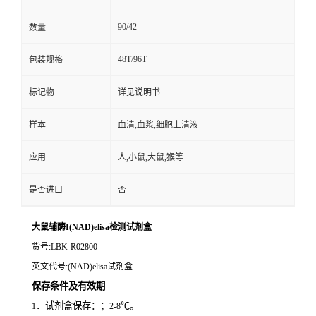
90/42
数量
48T/96T
包装规格
标记物
详见说明书
样本
血清,血浆,细胞上清液
应用
人,小鼠,大鼠,猴等
是否进口
否
大鼠辅酶I(NAD)elisa检测试剂盒
货号
:LBK-R02800
英文代号
:(NAD)elisa试剂盒
保存条件及有效期
．试剂盒保存：；
℃。
1
2-8