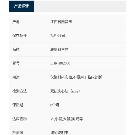
产品详请
产地
江西省南昌市
保存条件
2-8°c冷藏
品牌
联博科生物
LBK-R02800
货号
用途
仅限科研实验,不得用于临床诊断
检测方法
双抗夹心法（elisa）
保质期
6个月
适应物种
人,小鼠,大鼠,猴,鸡等
检测限
详见说明书