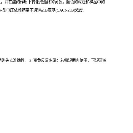
色，并在酸的作用下转化成最终的黄色。颜色的深浅和样品中的
电压依赖钙离子通道α1B亚基(CACNa1B)
浓度。
过期则失去准确性。 3. 避免反复冻融：若需短期内使用，可短暂冷