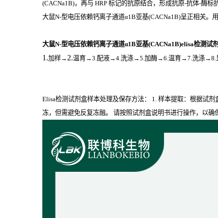
(CACNa1B)，再与
HRP
标记的抗原结合，形成抗原
-
抗体
-
酶标
大鼠N-型电压依赖钙离子通道α1B亚基(CACNa1B)
呈正相关。
大鼠N-型电压依赖钙离子通道α1B亚基(CACNa1B)elisa检测
1.
2.
加样
→
温育
→3.配液→4.洗涤→5.加酶→6.温育→7.洗涤→8
Elisa检测试剂盒样本处理及保存方法： 1. 样本提取：根据试
冻，但需避免反复冻融。 请按照试剂盒说明书进行操作，以确