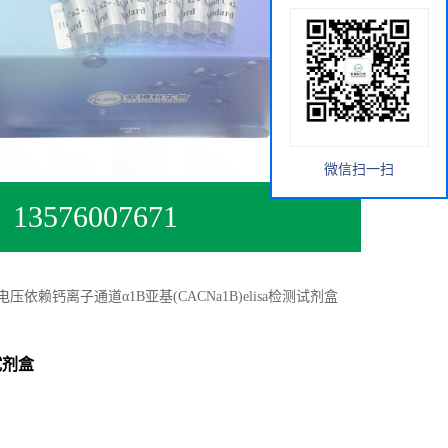
微信扫一扫
13576007671
电压依赖钙离子通道α1B亚基(CACNa1B)elisa检测试剂盒
试剂盒