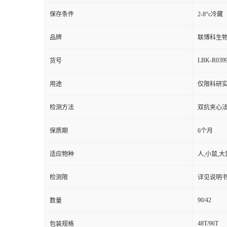
保存条件
2-8°c冷藏
品牌
联博科生
LBK-R039
货号
用途
仅限科研实
检测方法
双抗夹心法（
保质期
6个月
适应物种
人,小鼠,大
检测限
详见说明
90/42
数量
48T/96T
包装规格