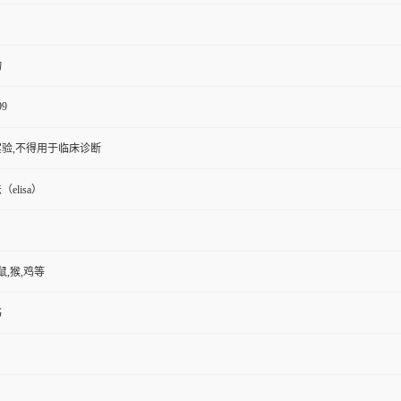
物
99
验,不得用于临床诊断
elisa）
鼠,猴,鸡等
书