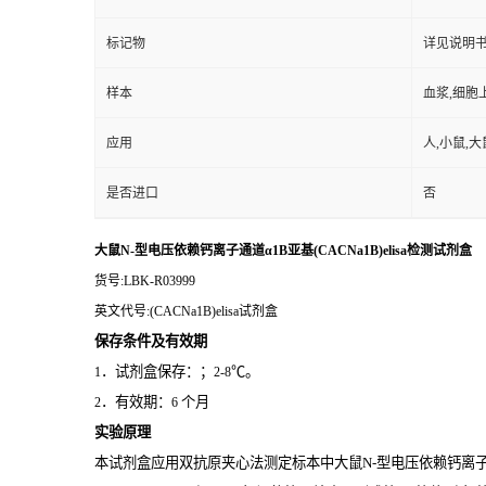
标记物
详见说明
样本
血浆,细胞
应用
人,小鼠,大
是否进口
否
大鼠N-型电压依赖钙离子通道α1B亚基(CACNa1B)elisa检测试剂盒
货号
:LBK-R03999
英文代号
:(CACNa1B)elisa试剂盒
保存条件及有效期
．试剂盒保存：；
℃。
1
2-8
．有效期：
个月
2
6
实验原理
本试剂盒应用双抗原夹心法测定标本中大鼠N-型电压依赖钙离子通道α