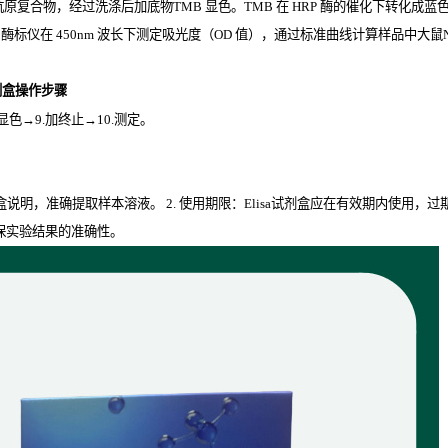
抗原复合物，经过洗涤后加底物
TMB
显色。
TMB
在
HRP
酶的催化下转化成蓝
用酶标仪在
450nm
波长下测定吸光度（
OD
值），通过标准曲线计算样品中大鼠N-型
试剂盒操作步骤
.显色→9.加终止→10.测定。
剂盒说明，准确提取样本溶液。 2. 使用期限：Elisa试剂盒应在有效期内使用，
保实验结果的准确性。