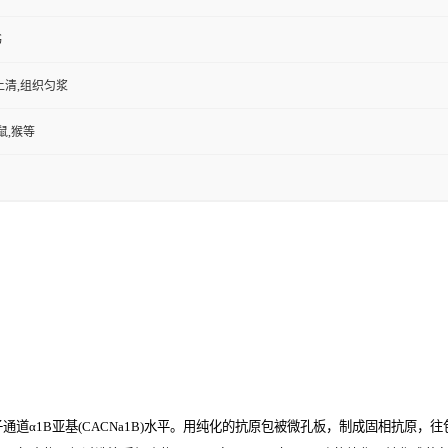
书
上清,组织匀浆
鼠,猴等
1B亚基(CACNa1B)
水平。用纯化的抗原包被微孔板，制成固相抗原，往包