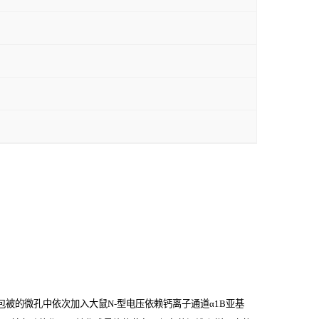
被的微孔中依次加入大鼠N-型电压依赖钙离子通道α1B亚基