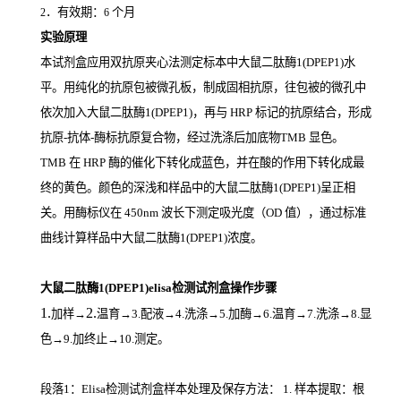
．有效期：
个月
2
6
实验原理
本试剂盒应用双抗原夹心法测定标本中大鼠二肽酶1(DPEP1)
水
平。用纯化的抗原包被微孔板，制成固相抗原，往包被的微孔中
依次加入大鼠二肽酶1(DPEP1)，再与
HRP
标记的抗原结合，形成
抗原
-
抗体
-
酶标抗原复合物，经过洗涤后加底物
TMB
显色。
TMB
在
HRP
酶的催化下转化成蓝色，并在酸的作用下转化成最
终的黄色。颜色的深浅和样品中的大鼠二肽酶1(DPEP1)
呈正相
关。用酶标仪在
450nm
波长下测定吸光度（
OD
值），通过标准
曲线计算样品中大鼠二肽酶1(DPEP1)
浓度。
大鼠二肽酶1(DPEP1)elisa检测试剂盒操作步骤
1.
2.
加样
→
温育
→3.配液→4.洗涤→5.加酶→6.温育→7.洗涤→8.显
色→9.加终止→10.测定。
段落1：Elisa检测试剂盒样本处理及保存方法： 1. 样本提取：根