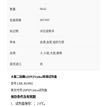
90/42
数量
48T/96T
包装规格
标记物
详见说明书
样本
血清,血浆,组织匀浆
应用
人,小鼠,大鼠,猴等
是否进口
否
大鼠二肽酶1(DPEP1)elisa检测试剂盒
货号
:LBK-R03992
英文代号
:(DPEP1)elisa试剂盒
保存条件及有效期
．试剂盒保存：；
℃。
1
2-8