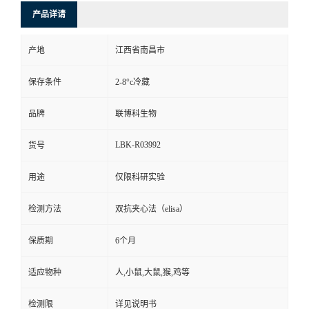
产品详请
产地
江西省南昌市
保存条件
2-8°c冷藏
品牌
联博科生物
LBK-R03992
货号
用途
仅限科研实验
检测方法
双抗夹心法（elisa）
保质期
6个月
适应物种
人,小鼠,大鼠,猴,鸡等
检测限
详见说明书