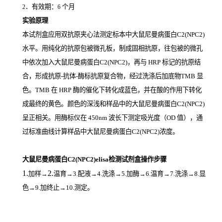
．有效期：
个月
2
6
实验原理
本试剂盒应用双抗原夹心法测定标本中大鼠尼曼病蛋白C2(NPC2)
水平。用纯化的抗原包被微孔板，制成固相抗原，往包被的微孔
中依次加入大鼠尼曼病蛋白C2(NPC2)，再与
HRP
标记的抗原结
合，形成抗原
-
抗体
-
酶标抗原复合物，经过洗涤后加底物
TMB
显
色。
TMB
在
HRP
酶的催化下转化成蓝色，并在酸的作用下转化
成最终的黄色。颜色的深浅和样品中的大鼠尼曼病蛋白C2(NPC2)
呈正相关。用酶标仪在
450nm
波长下测定吸光度（
OD
值），通
过标准曲线计算样品中大鼠尼曼病蛋白C2(NPC2)
浓度。
大鼠尼曼病蛋白C2(NPC2)elisa检测试剂盒操作步骤
1.
2.
加样
→
温育
→3.配液→4.洗涤→5.加酶→6.温育→7.洗涤→8.显
色→9.加终止→10.测定。