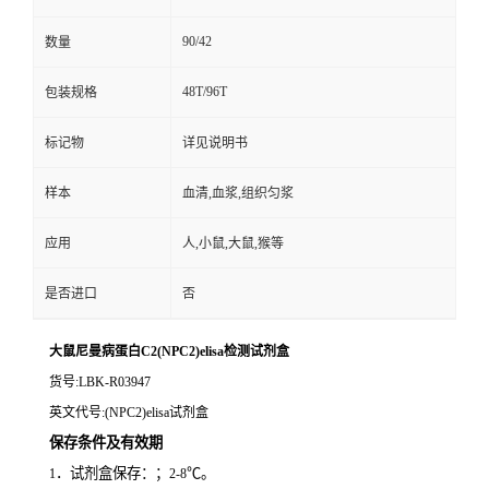
90/42
数量
48T/96T
包装规格
标记物
详见说明书
样本
血清,血浆,组织匀浆
应用
人,小鼠,大鼠,猴等
是否进口
否
大鼠尼曼病蛋白C2(NPC2)elisa检测试剂盒
货号
:LBK-R03947
英文代号
:(NPC2)elisa试剂盒
保存条件及有效期
．试剂盒保存：；
℃。
1
2-8