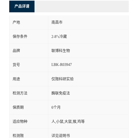
产品详请
产地
南昌市
保存条件
2-8°c冷藏
品牌
联博科生物
LBK-R03947
货号
用途
仅限科研实验
检测方法
酶联免疫法
保质期
6个月
适应物种
人,小鼠,大鼠,猴,鸡等
检测限
详见说明书