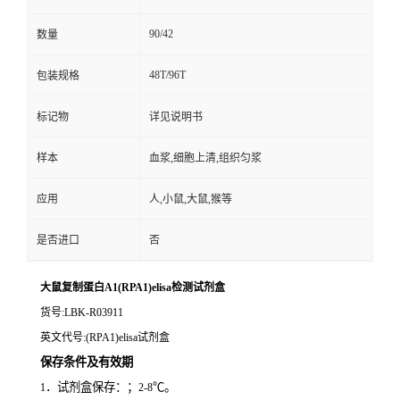
90/42
数量
48T/96T
包装规格
标记物
详见说明书
样本
血浆,细胞上清,组织匀浆
应用
人,小鼠,大鼠,猴等
是否进口
否
大鼠复制蛋白A1(RPA1)elisa检测试剂盒
货号
:LBK-R03911
英文代号
:(RPA1)elisa试剂盒
保存条件及有效期
．试剂盒保存：；
℃。
1
2-8