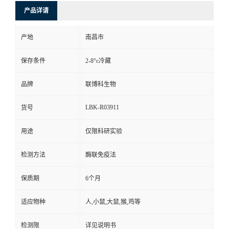
产品详请
产地
南昌市
保存条件
2-8°c冷藏
品牌
联博科生物
LBK-R03911
货号
用途
仅限科研实验
检测方法
酶联免疫法
保质期
6个月
适应物种
人,小鼠,大鼠,猴,鸡等
检测限
详见说明书