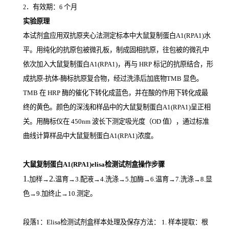
．有效期：
个月
2
6
实验原理
本试剂盒应用双抗原夹心法测定标本中大鼠复制蛋白A1(RPA1)
水
平。用纯化的抗原包被微孔板，制成固相抗原，往包被的微孔中
依次加入大鼠复制蛋白A1(RPA1)，再与
HRP
标记的抗原结合，形
成抗原
-
抗体
-
酶标抗原复合物，经过洗涤后加底物
TMB
显色。
TMB
在
HRP
酶的催化下转化成蓝色，并在酸的作用下转化成最
终的黄色。颜色的深浅和样品中的大鼠复制蛋白A1(RPA1)
呈正相
关。用酶标仪在
450nm
波长下测定吸光度（
OD
值），通过标准
曲线计算样品中大鼠复制蛋白A1(RPA1)
浓度。
大鼠复制蛋白A1(RPA1)elisa检测试剂盒操作步骤
1.
2.
加样
→
温育
→3.配液→4.洗涤→5.加酶→6.温育→7.洗涤→8.显
色→9.加终止→10.测定。
段落1：Elisa检测试剂盒样本处理及保存方法： 1. 样本提取：根