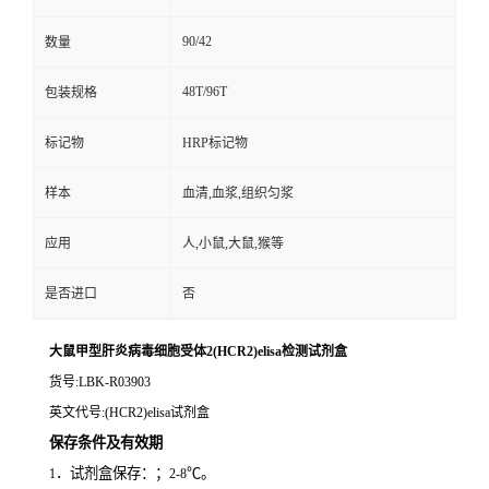
90/42
数量
48T/96T
包装规格
标记物
HRP标记物
样本
血清,血浆,组织匀浆
应用
人,小鼠,大鼠,猴等
是否进口
否
大鼠甲型肝炎病毒细胞受体2(HCR2)elisa检测试剂盒
货号
:LBK-R03903
英文代号
:(HCR2)elisa试剂盒
保存条件及有效期
．试剂盒保存：；
℃。
1
2-8