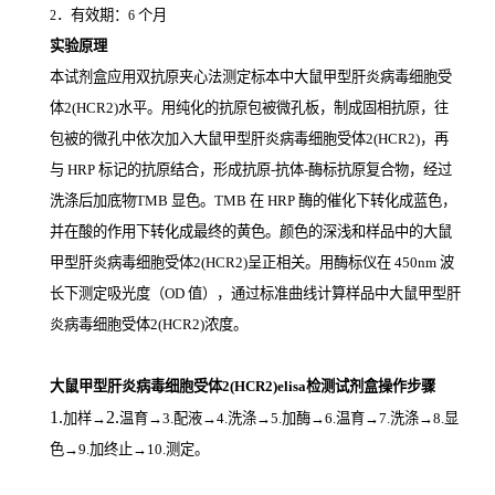
．有效期：
个月
2
6
实验原理
本试剂盒应用双抗原夹心法测定标本中大鼠甲型肝炎病毒细胞受
体2(HCR2)
水平。用纯化的抗原包被微孔板，制成固相抗原，往
包被的微孔中依次加入大鼠甲型肝炎病毒细胞受体2(HCR2)，再
与
HRP
标记的抗原结合，形成抗原
-
抗体
-
酶标抗原复合物，经过
洗涤后加底物
TMB
显色。
TMB
在
HRP
酶的催化下转化成蓝色，
并在酸的作用下转化成最终的黄色。颜色的深浅和样品中的大鼠
甲型肝炎病毒细胞受体2(HCR2)
呈正相关。用酶标仪在
450nm
波
长下测定吸光度（
OD
值），通过标准曲线计算样品中大鼠甲型肝
炎病毒细胞受体2(HCR2)
浓度。
大鼠甲型肝炎病毒细胞受体2(HCR2)elisa检测试剂盒操作步骤
1.
2.
加样
→
温育
→3.配液→4.洗涤→5.加酶→6.温育→7.洗涤→8.显
色→9.加终止→10.测定。