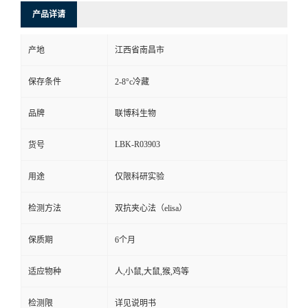
产品详请
产地
江西省南昌市
保存条件
2-8°c冷藏
品牌
联博科生物
LBK-R03903
货号
用途
仅限科研实验
检测方法
双抗夹心法（elisa）
保质期
6个月
适应物种
人,小鼠,大鼠,猴,鸡等
检测限
详见说明书