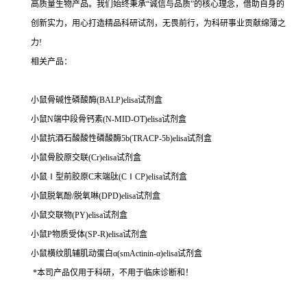
高质量生物产品。我们始终秉承“诚信与品质”的核心理念，借助自身的
创新实力，用心打造精品科研试剂，无畏前行，为科研事业贡献绵薄之
力!
相关产品：
小鼠骨碱性磷酸酶(BALP)elisa试剂盒
小鼠N端中段骨钙素(N-MID-OT)elisa试剂盒
小鼠抗酒石酸酸性磷酸酶5b(TRACP-5b)elisa试剂盒
小鼠骨胶原交联(Cr)elisa试剂盒
小鼠Ⅰ型前胶原C末端肽(CⅠCP)elisa试剂盒
小鼠脱氧酚/脱氧啉(DPD)elisa试剂盒
小鼠交联物(PY)elisa试剂盒
小鼠P物质受体(SP-R)elisa试剂盒
小鼠横纹肌辅肌动蛋白α(smActinin-α)elisa试剂盒
*本司产品仅用于科研，不用于临床诊断和！