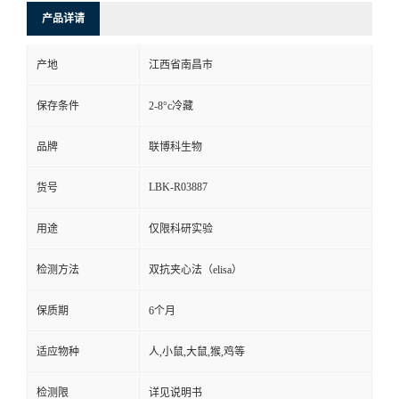
产品详请
产地
江西省南昌市
保存条件
2-8°c冷藏
品牌
联博科生物
LBK-R03887
货号
用途
仅限科研实验
检测方法
双抗夹心法（elisa）
保质期
6个月
适应物种
人,小鼠,大鼠,猴,鸡等
检测限
详见说明书