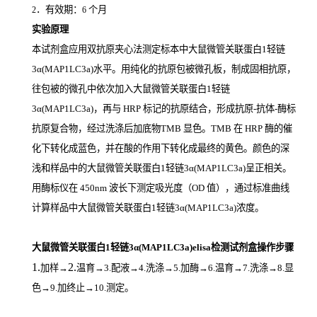
．有效期：
个月
2
6
实验原理
本试剂盒应用双抗原夹心法测定标本中大鼠微管关联蛋白1轻链
3α(MAP1LC3a)
水平。用纯化的抗原包被微孔板，制成固相抗原，
往包被的微孔中依次加入大鼠微管关联蛋白1轻链
3α(MAP1LC3a)，再与
HRP
标记的抗原结合，形成抗原
-
抗体
-
酶标
抗原复合物，经过洗涤后加底物
TMB
显色。
TMB
在
HRP
酶的催
化下转化成蓝色，并在酸的作用下转化成最终的黄色。颜色的深
浅和样品中的大鼠微管关联蛋白1轻链3α(MAP1LC3a)
呈正相关。
用酶标仪在
450nm
波长下测定吸光度（
OD
值），通过标准曲线
计算样品中大鼠微管关联蛋白1轻链3α(MAP1LC3a)
浓度。
大鼠微管关联蛋白1轻链3α(MAP1LC3a)elisa检测试剂盒操作步骤
1.
2.
加样
→
温育
→3.配液→4.洗涤→5.加酶→6.温育→7.洗涤→8.显
色→9.加终止→10.测定。