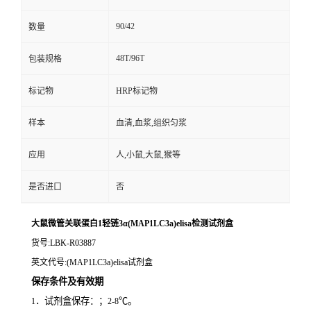
90/42
数量
48T/96T
包装规格
标记物
HRP标记物
样本
血清,血浆,组织匀浆
应用
人,小鼠,大鼠,猴等
是否进口
否
大鼠微管关联蛋白1轻链3α(MAP1LC3a)elisa检测试剂盒
货号
:LBK-R03887
英文代号
:(MAP1LC3a)elisa试剂盒
保存条件及有效期
．试剂盒保存：；
℃。
1
2-8