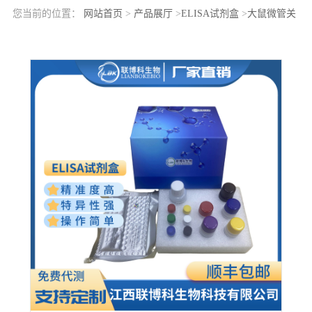
您当前的位置：
网站首页
>
产品展厅
>
ELISA试剂盒
>
大鼠微管关
联蛋白1轻链3α(MAP1LC3a)elisa检测试剂盒