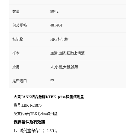
90/42
数量
48T/96T
包装规格
标记物
HRP标记物
样本
血清,血浆,细胞上清液
应用
人,小鼠,大鼠,猴等
是否进口
否
大鼠TANK结合激酶1(TBK1)elisa检测试剂盒
货号
:LBK-R03875
英文代号
:(TBK1)elisa试剂盒
保存条件及有效期
．试剂盒保存：；
℃。
1
2-8