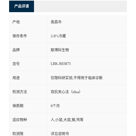
产品详请
产地
南昌市
保存条件
2-8°c冷藏
品牌
联博科生物
LBK-R03875
货号
用途
仅限科研实验,不得用于临床诊断
检测方法
双抗夹心法（elisa）
保质期
6个月
适应物种
人,小鼠,大鼠,猴,鸡等
检测限
详见说明书