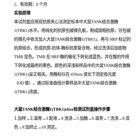
．有效期：
个月
2
6
实验原理
本试剂盒应用双抗原夹心法测定标本中大鼠TANK结合激酶
1(TBK1)
水平。用纯化的抗原包被微孔板，制成固相抗原，往包被
的微孔中依次加入大鼠TANK结合激酶1(TBK1)，再与
HRP
标记的
抗原结合，形成抗原
-
抗体
-
酶标抗原复合物，经过洗涤后加底物
TMB
显色。
TMB
在
HRP
酶的催化下转化成蓝色，并在酸的作用
下转化成最终的黄色。颜色的深浅和样品中的大鼠TANK结合激酶
1(TBK1)
呈正相关。用酶标仪在
450nm
波长下测定吸光度
（
OD
值），通过标准曲线计算样品中大鼠TANK结合激酶
1(TBK1)
浓度。
大鼠TANK结合激酶1(TBK1)elisa检测试剂盒操作步骤
1.
2.
加样
→
温育
→3.配液→4.洗涤→5.加酶→6.温育→7.洗涤→8.显
色→9.加终止→10.测定。