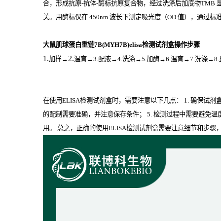
合，形成抗原
-
抗体
-
酶标抗原复合物，经过洗涤后加底物
TMB
关。用酶标仪在
450nm
波长下测定吸光度（
OD
值），通过标准
大鼠肌球蛋白重链7B(MYH7B)elisa检测试剂盒操作步骤
1.
2.
加样
→
温育
→3.配液→4.洗涤→5.加酶→6.温育→7.洗涤→8
在使用ELISA检测试剂盒时，需要注意以下几点： 1. 确保试
的配制需要准确，并注意保存条件； 5. 检测过程中需要避免温
用。 总之，正确的使用ELISA检测试剂盒需要注意细节和步