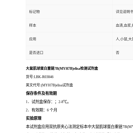
标记物
详见说明
样本
血清,血浆
应用
人,小鼠,大
是否进口
否
大鼠肌球蛋白重链7B(MYH7B)elisa检测试剂盒
货号
:LBK-R03846
英文代号
:(MYH7B)elisa试剂盒
保存条件及有效期
．试剂盒保存：；
℃。
1
2-8
．有效期：
个月
2
6
实验原理
本试剂盒应用双抗原夹心法测定标本中大鼠肌球蛋白重链7B(MYH