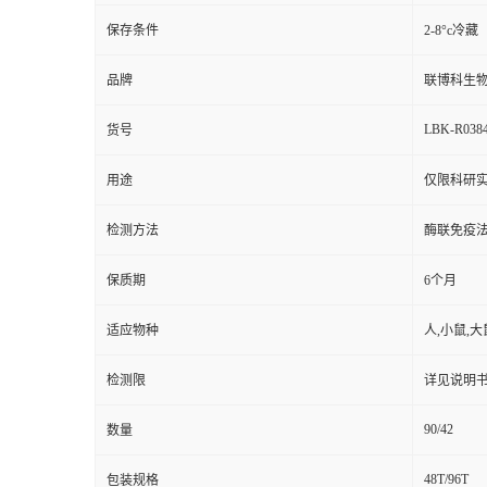
保存条件
2-8°c冷藏
品牌
联博科生
LBK-R038
货号
用途
仅限科研实
检测方法
酶联免疫
保质期
6个月
适应物种
人,小鼠,大
检测限
详见说明
90/42
数量
48T/96T
包装规格