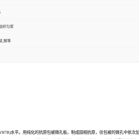
书
,组织匀浆
鼠,猴等
7B)
水平。用纯化的抗原包被微孔板，制成固相抗原，往包被的微孔中依次加入大