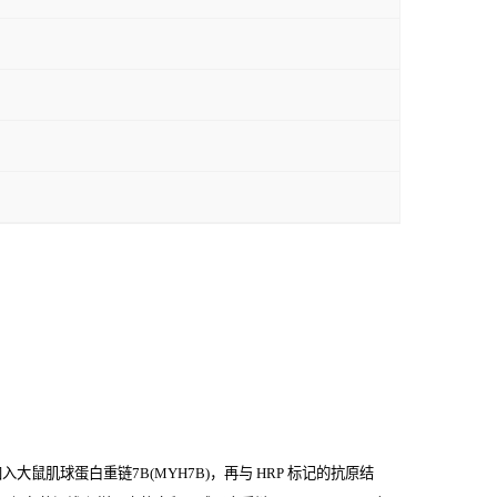
鼠肌球蛋白重链7B(MYH7B)，再与
HRP
标记的抗原结