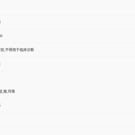
物
46
验,不得用于临床诊断
法
鼠,猴,鸡等
书