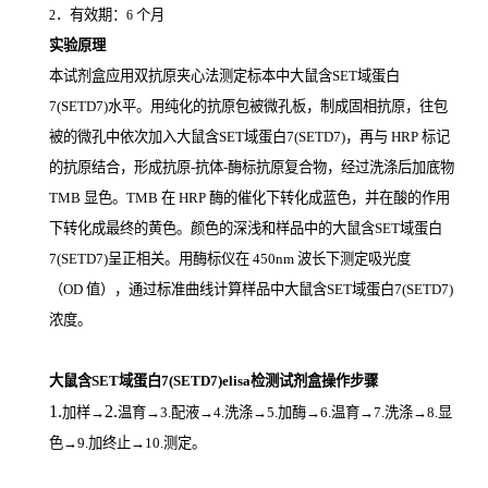
．有效期：
个月
2
6
实验原理
本试剂盒应用双抗原夹心法测定标本中大鼠含SET域蛋白
7(SETD7)
水平。用纯化的抗原包被微孔板，制成固相抗原，往包
被的微孔中依次加入大鼠含SET域蛋白7(SETD7)，再与
HRP
标记
的抗原结合，形成抗原
-
抗体
-
酶标抗原复合物，经过洗涤后加底物
TMB
显色。
TMB
在
HRP
酶的催化下转化成蓝色，并在酸的作用
下转化成最终的黄色。颜色的深浅和样品中的大鼠含SET域蛋白
7(SETD7)
呈正相关。用酶标仪在
450nm
波长下测定吸光度
（
OD
值），通过标准曲线计算样品中大鼠含SET域蛋白7(SETD7)
浓度。
大鼠含SET域蛋白7(SETD7)elisa检测试剂盒操作步骤
1.
2.
加样
→
温育
→3.配液→4.洗涤→5.加酶→6.温育→7.洗涤→8.显
色→9.加终止→10.测定。