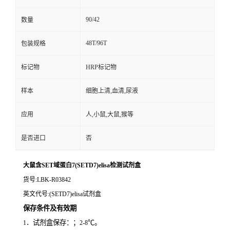
90/42
数量
48T/96T
包装规格
标记物
HRP标记物
样本
细胞上清,血清,尿液
应用
人,小鼠,大鼠,猴等
是否进口
否
大鼠含SET域蛋白7(SETD7)elisa检测试剂盒
货号
:LBK-R03842
英文代号
:(SETD7)elisa试剂盒
保存条件及有效期
．试剂盒保存：；
℃。
1
2-8