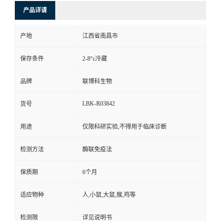
产品详请
产地
江西省南昌市
保存条件
2-8°c冷藏
品牌
联博科生物
LBK-R03842
货号
用途
仅限科研实验,不得用于临床诊断
检测方法
酶联免疫法
保质期
6个月
适应物种
人,小鼠,大鼠,猴,鸡等
检测限
详见说明书