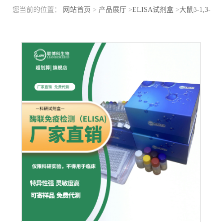
您当前的位置：
网站首页
>
产品展厅
>
ELISA试剂盒
>
大鼠β-1,3-
葡糖醛酸基移酶1(b3GAT1)elisa检测试剂盒