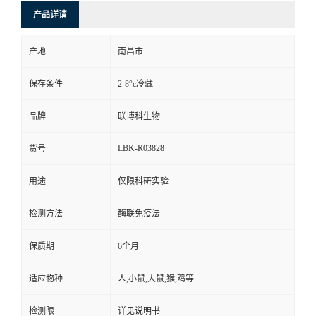
产品详请
产地
南昌市
保存条件
2-8°c冷藏
品牌
联博科生物
LBK-R03828
货号
用途
仅限科研实验
检测方法
酶联免疫法
保质期
6个月
适应物种
人,小鼠,大鼠,猴,鸡等
检测限
详见说明书