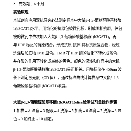
．有效期：
个月
2
6
实验原理
本试剂盒应用双抗原夹心法测定标本中大鼠β-1,3-葡糖醛酸基移酶
1(b3GAT1)
水平。用纯化的抗原包被微孔板，制成固相抗原，往包
被的微孔中依次加入大鼠β-1,3-葡糖醛酸基移酶1(b3GAT1)，再
与
HRP
标记的抗原结合，形成抗原
-
抗体
-
酶标抗原复合物，经过
洗涤后加底物
TMB
显色。
TMB
在
HRP
酶的催化下转化成蓝色，
并在酸的作用下转化成最终的黄色。颜色的深浅和样品中的大鼠
β-1,3-葡糖醛酸基移酶1(b3GAT1)
呈正相关。用酶标仪在
450nm
波
长下测定吸光度（
OD
值），通过标准曲线计算样品中大鼠β-1,3-
葡糖醛酸基移酶1(b3GAT1)
浓度。
大鼠β-1,3-葡糖醛酸基移酶1(b3GAT1)elisa检测试剂盒操作步骤
1.
2.
加样
→
温育
→3.配液→4.洗涤→5.加酶→6.温育→7.洗涤→8.显
色→9.加终止→10.测定。