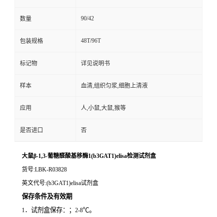
90/42
数量
48T/96T
包装规格
标记物
详见说明书
样本
血清,组织匀浆,细胞上清液
应用
人,小鼠,大鼠,猴等
是否进口
否
大鼠β-1,3-葡糖醛酸基移酶1(b3GAT1)elisa检测试剂盒
货号
:LBK-R03828
英文代号
:(b3GAT1)elisa试剂盒
保存条件及有效期
．试剂盒保存：；
℃。
1
2-8