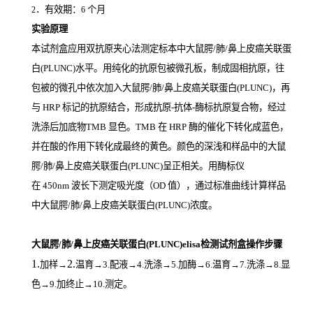
．有效期：
个月
2
6
实验原理
本试剂盒应用双抗原夹心法测定标本中大鼠腭/肺/鼻上皮癌关联蛋
白(PLUNC)
水平。用纯化的抗原包被微孔板，制成固相抗原，往
包被的微孔中依次加入大鼠腭/肺/鼻上皮癌关联蛋白(PLUNC)，再
与
HRP
标记的抗原结合，形成抗原
-
抗体
-
酶标抗原复合物，经过
洗涤后加底物
TMB
显色。
TMB
在
HRP
酶的催化下转化成蓝色，
并在酸的作用下转化成最终的黄色。颜色的深浅和样品中的大鼠
腭/肺/鼻上皮癌关联蛋白(PLUNC)
呈正相关。用酶标仪
在
450nm
波长下测定吸光度（
OD
值），通过标准曲线计算样品
中大鼠腭/肺/鼻上皮癌关联蛋白(PLUNC)
浓度。
大鼠腭/肺/鼻上皮癌关联蛋白(PLUNC)elisa检测试剂盒操作步骤
1.
2.
加样
→
温育
→3.配液→4.洗涤→5.加酶→6.温育→7.洗涤→8.显
色→9.加终止→10.测定。