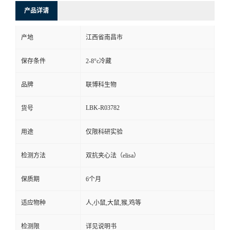
产品详请
产地
江西省南昌市
保存条件
2-8°c冷藏
品牌
联博科生物
LBK-R03782
货号
用途
仅限科研实验
检测方法
双抗夹心法（elisa）
保质期
6个月
适应物种
人,小鼠,大鼠,猴,鸡等
检测限
详见说明书