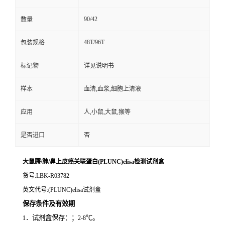
90/42
数量
48T/96T
包装规格
标记物
详见说明书
样本
血清,血浆,细胞上清液
应用
人,小鼠,大鼠,猴等
是否进口
否
大鼠腭/肺/鼻上皮癌关联蛋白(PLUNC)elisa检测试剂盒
货号
:LBK-R03782
英文代号
:(PLUNC)elisa试剂盒
保存条件及有效期
．试剂盒保存：；
℃。
1
2-8