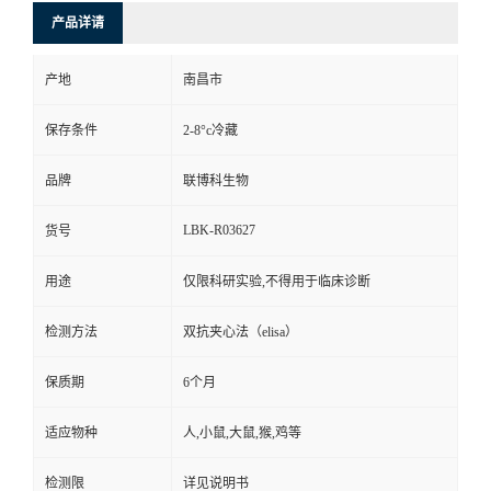
产品详请
产地
南昌市
保存条件
2-8°c冷藏
品牌
联博科生物
LBK-R03627
货号
用途
仅限科研实验,不得用于临床诊断
检测方法
双抗夹心法（elisa）
保质期
6个月
适应物种
人,小鼠,大鼠,猴,鸡等
检测限
详见说明书