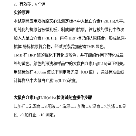
．有效期：
个月
2
6
实验原理
本试剂盒应用双抗原夹心法测定标本中大鼠白介素1η(IL1h)
水平。
用纯化的抗原包被微孔板，制成固相抗原，往包被的微孔中依次
加入大鼠白介素1η(IL1h)，再与
HRP
标记的抗原结合，形成抗原
-
抗体
-
酶标抗原复合物，经过洗涤后加底物
TMB
显色。
TMB
在
HRP
酶的催化下转化成蓝色，并在酸的作用下转化成最
终的黄色。颜色的深浅和样品中的大鼠白介素1η(IL1h)
呈正相关。
用酶标仪在
450nm
波长下测定吸光度（
OD
值），通过标准曲线
计算样品中大鼠白介素1η(IL1h)
浓度。
大鼠白介素1η(IL1h)elisa检测试剂盒操作步骤
1.
2.
加样
→
温育
→3.配液→4.洗涤→5.加酶→6.温育→7.洗涤→8.显
色→9.加终止→10.测定。