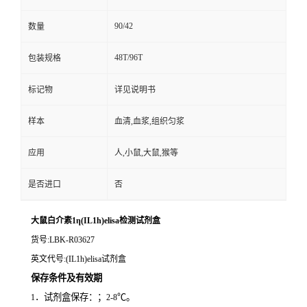
90/42
数量
48T/96T
包装规格
标记物
详见说明书
样本
血清,血浆,组织匀浆
应用
人,小鼠,大鼠,猴等
是否进口
否
大鼠白介素1η(IL1h)elisa检测试剂盒
货号
:LBK-R03627
英文代号
:(IL1h)elisa试剂盒
保存条件及有效期
．试剂盒保存：；
℃。
1
2-8