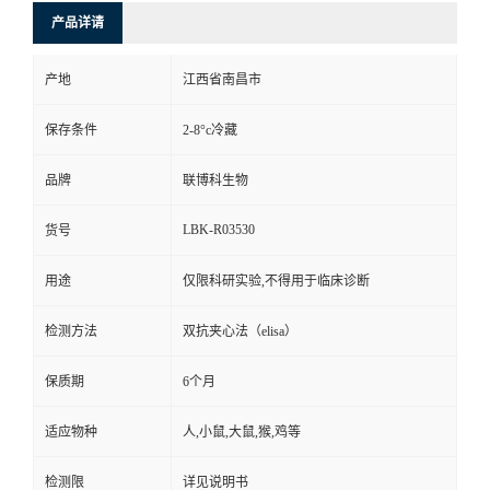
产品详请
产地
江西省南昌市
保存条件
2-8°c冷藏
品牌
联博科生物
LBK-R03530
货号
用途
仅限科研实验,不得用于临床诊断
检测方法
双抗夹心法（elisa）
保质期
6个月
适应物种
人,小鼠,大鼠,猴,鸡等
检测限
详见说明书