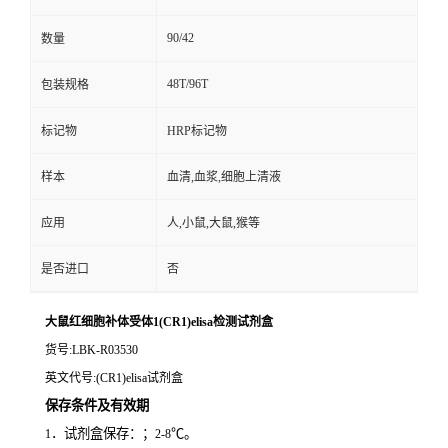
90/42
数量
48T/96T
包装规格
标记物
HRP标记物
样本
血清,血浆,细胞上清液
应用
人,小鼠,大鼠,猴等
是否进口
否
大鼠红细胞补体受体1(CR1)elisa检测试剂盒
货号
:LBK-R03530
英文代号
:(CR1)elisa试剂盒
保存条件及有效期
．试剂盒保存：；
℃。
1
2-8