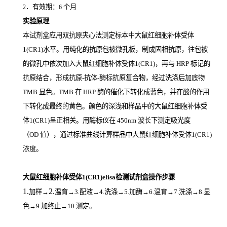
．有效期：
个月
2
6
实验原理
本试剂盒应用双抗原夹心法测定标本中大鼠红细胞补体受体
1(CR1)
水平。用纯化的抗原包被微孔板，制成固相抗原，往包被
的微孔中依次加入大鼠红细胞补体受体1(CR1)，再与
HRP
标记的
抗原结合，形成抗原
-
抗体
-
酶标抗原复合物，经过洗涤后加底物
TMB
显色。
TMB
在
HRP
酶的催化下转化成蓝色，并在酸的作用
下转化成最终的黄色。颜色的深浅和样品中的大鼠红细胞补体受
体1(CR1)
呈正相关。用酶标仪在
450nm
波长下测定吸光度
（
OD
值），通过标准曲线计算样品中大鼠红细胞补体受体1(CR1)
浓度。
大鼠红细胞补体受体1(CR1)elisa检测试剂盒操作步骤
1.
2.
加样
→
温育
→3.配液→4.洗涤→5.加酶→6.温育→7.洗涤→8.显
色→9.加终止→10.测定。