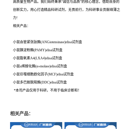
高质量生物产品。我们始终秉承“诚信与品质”的核心理念，借助自身的
创新实力，用心打造精品科研试剂，无畏前行，为科研事业贡献绵薄之
力!
相关产品：
小鼠血管紧张肽酶(ANGiotensinase)elisa试剂盒
小鼠胰淀粉酶(PAMY)elisa试剂盒
小鼠脂氧素A4(LXA4)elisa试剂盒
小鼠α烯醇化酶(α-enolase)elisa试剂盒
小鼠巨噬细胞趋化因子(MCF)elisa试剂盒
小鼠多巴胺脱羧酶(DDC)elisa试剂盒
*本司产品仅用于科研，不用于临床诊断和！
相关产品：