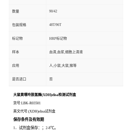
90/42
数量
48T/96T
包装规格
标记物
HRP标记物
样本
血清,血浆,细胞上清液
应用
人,小鼠,大鼠,猴等
是否进口
否
大鼠黄嘌呤脱氢酶(XDH)elisa检测试剂盒
货号
:LBK-R03501
英文代号
:(XDH)elisa试剂盒
保存条件及有效期
．试剂盒保存：；
℃。
1
2-8