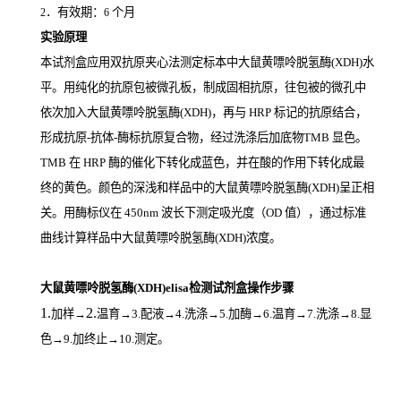
．有效期：
个月
2
6
实验原理
本试剂盒应用双抗原夹心法测定标本中大鼠黄嘌呤脱氢酶(XDH)
水
平。用纯化的抗原包被微孔板，制成固相抗原，往包被的微孔中
依次加入大鼠黄嘌呤脱氢酶(XDH)，再与
HRP
标记的抗原结合，
形成抗原
-
抗体
-
酶标抗原复合物，经过洗涤后加底物
TMB
显色。
TMB
在
HRP
酶的催化下转化成蓝色，并在酸的作用下转化成最
终的黄色。颜色的深浅和样品中的大鼠黄嘌呤脱氢酶(XDH)
呈正相
关。用酶标仪在
450nm
波长下测定吸光度（
OD
值），通过标准
曲线计算样品中大鼠黄嘌呤脱氢酶(XDH)
浓度。
大鼠黄嘌呤脱氢酶(XDH)elisa检测试剂盒操作步骤
1.
2.
加样
→
温育
→3.配液→4.洗涤→5.加酶→6.温育→7.洗涤→8.显
色→9.加终止→10.测定。