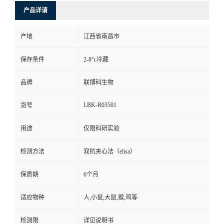
产品详请
产地
江西省南昌市
保存条件
2-8°c冷藏
品牌
联博科生物
LBK-R03501
货号
用途
仅限科研实验
检测方法
双抗夹心法（elisa）
保质期
6个月
适应物种
人,小鼠,大鼠,猴,鸡等
检测限
详见说明书