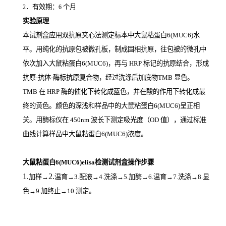
．有效期：
个月
2
6
实验原理
本试剂盒应用双抗原夹心法测定标本中大鼠粘蛋白6(MUC6)
水
平。用纯化的抗原包被微孔板，制成固相抗原，往包被的微孔中
依次加入大鼠粘蛋白6(MUC6)，再与
HRP
标记的抗原结合，形成
抗原
-
抗体
-
酶标抗原复合物，经过洗涤后加底物
TMB
显色。
TMB
在
HRP
酶的催化下转化成蓝色，并在酸的作用下转化成最
终的黄色。颜色的深浅和样品中的大鼠粘蛋白6(MUC6)
呈正相
关。用酶标仪在
450nm
波长下测定吸光度（
OD
值），通过标准
曲线计算样品中大鼠粘蛋白6(MUC6)
浓度。
大鼠粘蛋白6(MUC6)elisa检测试剂盒操作步骤
1.
2.
加样
→
温育
→3.配液→4.洗涤→5.加酶→6.温育→7.洗涤→8.显
色→9.加终止→10.测定。