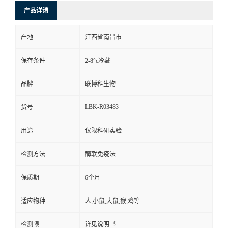
产品详请
产地
江西省南昌市
保存条件
2-8°c冷藏
品牌
联博科生物
LBK-R03483
货号
用途
仅限科研实验
检测方法
酶联免疫法
保质期
6个月
适应物种
人,小鼠,大鼠,猴,鸡等
检测限
详见说明书