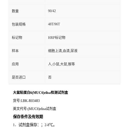
90/42
数量
48T/96T
包装规格
标记物
HRP标记物
样本
细胞上清,血清,尿液
应用
人,小鼠,大鼠,猴等
是否进口
否
大鼠粘蛋白6(MUC6)elisa检测试剂盒
货号
:LBK-R03483
英文代号
:(MUC6)elisa试剂盒
保存条件及有效期
．试剂盒保存：；
℃。
1
2-8