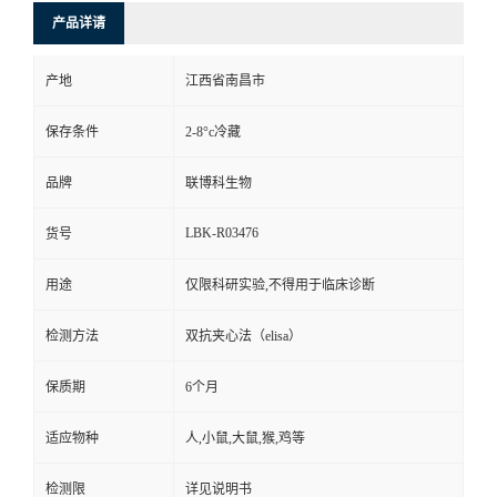
产品详请
产地
江西省南昌市
保存条件
2-8°c冷藏
品牌
联博科生物
LBK-R03476
货号
用途
仅限科研实验,不得用于临床诊断
检测方法
双抗夹心法（elisa）
保质期
6个月
适应物种
人,小鼠,大鼠,猴,鸡等
检测限
详见说明书