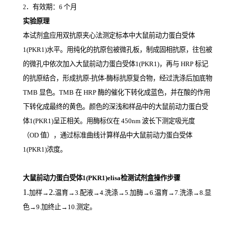
．有效期：
个月
2
6
实验原理
本试剂盒应用双抗原夹心法测定标本中大鼠前动力蛋白受体
1(PKR1)
水平。用纯化的抗原包被微孔板，制成固相抗原，往包被
的微孔中依次加入大鼠前动力蛋白受体1(PKR1)，再与
HRP
标记
的抗原结合，形成抗原
-
抗体
-
酶标抗原复合物，经过洗涤后加底物
TMB
显色。
TMB
在
HRP
酶的催化下转化成蓝色，并在酸的作用
下转化成最终的黄色。颜色的深浅和样品中的大鼠前动力蛋白受
体1(PKR1)
呈正相关。用酶标仪在
450nm
波长下测定吸光度
（
OD
值），通过标准曲线计算样品中大鼠前动力蛋白受体
1(PKR1)
浓度。
大鼠前动力蛋白受体1(PKR1)elisa检测试剂盒操作步骤
1.
2.
加样
→
温育
→3.配液→4.洗涤→5.加酶→6.温育→7.洗涤→8.显
色→9.加终止→10.测定。