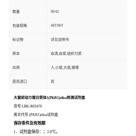
90/42
数量
48T/96T
包装规格
标记物
详见说明书
样本
血清,血浆,组织匀浆
应用
人,小鼠,大鼠,猴等
是否进口
否
大鼠前动力蛋白受体1(PKR1)elisa检测试剂盒
货号
:LBK-R03476
英文代号
:(PKR1)elisa试剂盒
保存条件及有效期
．试剂盒保存：；
℃。
1
2-8