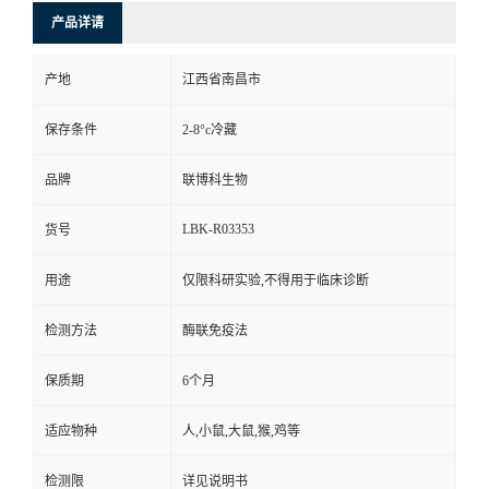
产品详请
产地
江西省南昌市
保存条件
2-8°c冷藏
品牌
联博科生物
LBK-R03353
货号
用途
仅限科研实验,不得用于临床诊断
检测方法
酶联免疫法
保质期
6个月
适应物种
人,小鼠,大鼠,猴,鸡等
检测限
详见说明书