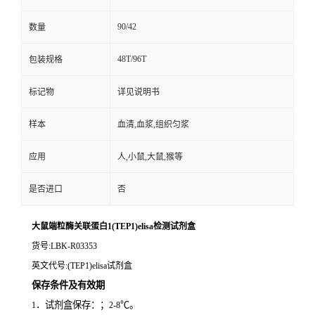
90/42
数量
48T/96T
包装规格
标记物
详见说明书
样本
血清,血浆,组织匀浆
应用
人,小鼠,大鼠,猴等
是否进口
否
大鼠端粒酶关联蛋白1(TEP1)elisa检测试剂盒
货号
:LBK-R03353
英文代号
:(TEP1)elisa试剂盒
保存条件及有效期
．试剂盒保存：；
℃。
1
2-8