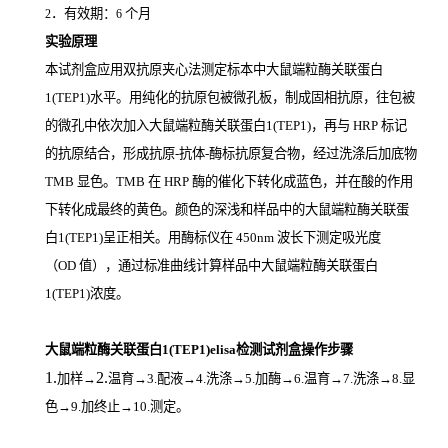
．有效期：
个月
2
6
实验原理
本试剂盒应用双抗原夹心法测定标本中大鼠端粒酶关联蛋白
1(TEP1)
水平。用纯化的抗原包被微孔板，制成固相抗原，往包被
的微孔中依次加入大鼠端粒酶关联蛋白1(TEP1)，再与
HRP
标记
的抗原结合，形成抗原
-
抗体
-
酶标抗原复合物，经过洗涤后加底物
TMB
显色。
TMB
在
HRP
酶的催化下转化成蓝色，并在酸的作用
下转化成最终的黄色。颜色的深浅和样品中的大鼠端粒酶关联蛋
白1(TEP1)
呈正相关。用酶标仪在
450nm
波长下测定吸光度
（
OD
值），通过标准曲线计算样品中大鼠端粒酶关联蛋白
1(TEP1)
浓度。
大鼠端粒酶关联蛋白1(TEP1)elisa检测试剂盒操作步骤
1.
2.
加样
→
温育
→3.配液→4.洗涤→5.加酶→6.温育→7.洗涤→8.显
色→9.加终止→10.测定。