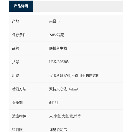
产品详请
产地
南昌市
保存条件
2-8°c冷藏
品牌
联博科生物
LBK-R03305
货号
用途
仅限科研实验,不得用于临床诊断
检测方法
双抗夹心法（elisa）
保质期
6个月
适应物种
人,小鼠,大鼠,猴,鸡等
检测限
详见说明书