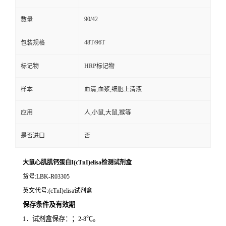
90/42
数量
48T/96T
包装规格
标记物
HRP标记物
样本
血清,血浆,细胞上清液
应用
人,小鼠,大鼠,猴等
是否进口
否
大鼠心肌肌钙蛋白I(cTnI)elisa检测试剂盒
货号
:LBK-R03305
英文代号
:(cTnI)elisa试剂盒
保存条件及有效期
．试剂盒保存：；
℃。
1
2-8