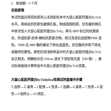
．有效期：
个月
2
6
实验原理
本试剂盒应用双抗原夹心法测定标本中大鼠心肌肌钙蛋白I(cTnI)
水平。用纯化的抗原包被微孔板，制成固相抗原，往包被的微孔
中依次加入大鼠心肌肌钙蛋白I(cTnI)，再与
HRP
标记的抗原结
合，形成抗原
-
抗体
-
酶标抗原复合物，经过洗涤后加底物
TMB
显
色。
TMB
在
HRP
酶的催化下转化成蓝色，并在酸的作用下转化
成最终的黄色。颜色的深浅和样品中的大鼠心肌肌钙蛋白I(cTnI)
呈正相关。用酶标仪在
450nm
波长下测定吸光度（
OD
值），通
过标准曲线计算样品中大鼠心肌肌钙蛋白I(cTnI)
浓度。
大鼠心肌肌钙蛋白I(cTnI)elisa检测试剂盒操作步骤
1.
2.
加样
→
温育
→3.配液→4.洗涤→5.加酶→6.温育→7.洗涤→8.显
色→9.加终止→10.测定。