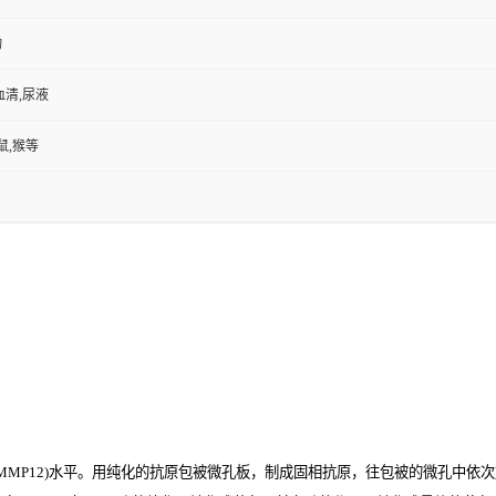
物
血清,尿液
鼠,猴等
P12)
水平。用纯化的抗原包被微孔板，制成固相抗原，往包被的微孔中依次加入