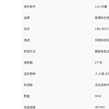
保存条件
2-8°c冷藏
品牌
联博科生
LBK-R032
货号
用途
仅限科研实
检测方法
酶联免疫
保质期
6个月
适应物种
人,小鼠,大
检测限
详见说明
90/42
数量
48T/96T
包装规格