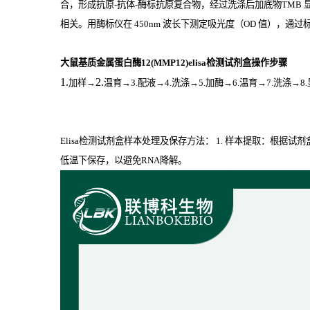
合，形成抗原
-
抗体
-
酶标抗原复合物，经过洗涤后加底物
TMB
相关。用酶标仪在
450nm
波长下测定吸光度（
OD
值），通过标
大鼠基质金属蛋白酶12(MMP12)elisa检测试剂盒操作步骤
1.
2.
加样
→
温育
→3.配液→4.洗涤→5.加酶→6.温育→7.洗涤→8
Elisa检测试剂盒样本处理及保存方法： 1. 样本提取：根据
低温下保存，以避免RNA降解。