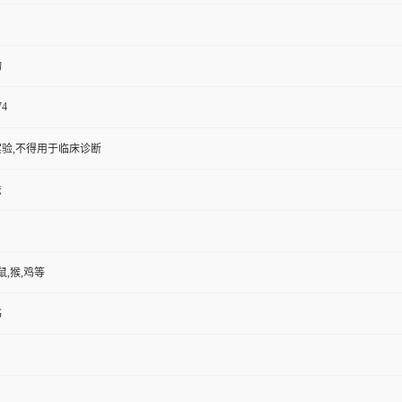
物
74
验,不得用于临床诊断
法
鼠,猴,鸡等
书