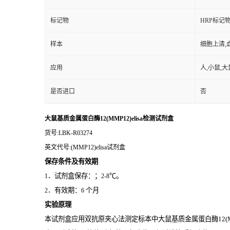
标记物
HRP标记
样本
细胞上清,
应用
人,小鼠,大
是否进口
否
大鼠基质金属蛋白酶12(MMP12)elisa检测试剂盒
货号
:LBK-R03274
英文代号
:(MMP12)elisa试剂盒
保存条件及有效期
．试剂盒保存：；
℃。
1
2-8
．有效期：
个月
2
6
实验原理
本试剂盒应用双抗原夹心法测定标本中大鼠基质金属蛋白酶12(MM