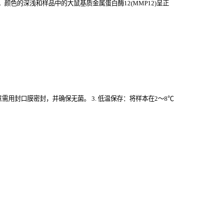
色的深浅和样品中的大鼠基质金属蛋白酶12(MMP12)
呈正
意需用封口膜密封，并确保无菌。 3. 低温保存：将样本在2～8℃