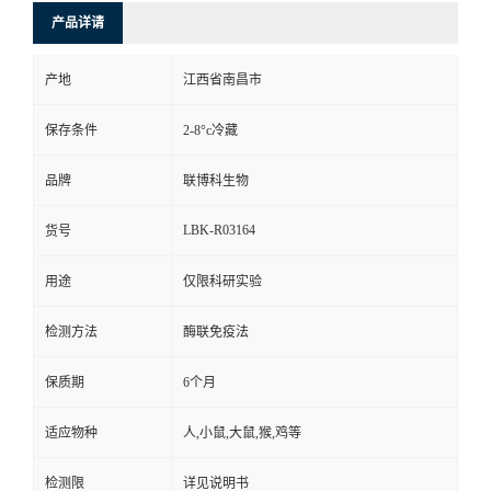
产品详请
产地
江西省南昌市
保存条件
2-8°c冷藏
品牌
联博科生物
LBK-R03164
货号
用途
仅限科研实验
检测方法
酶联免疫法
保质期
6个月
适应物种
人,小鼠,大鼠,猴,鸡等
检测限
详见说明书