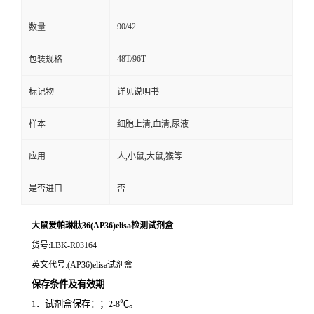
90/42
数量
48T/96T
包装规格
标记物
详见说明书
样本
细胞上清,血清,尿液
应用
人,小鼠,大鼠,猴等
是否进口
否
大鼠爱帕琳肽36(AP36)elisa检测试剂盒
货号
:LBK-R03164
英文代号
:(AP36)elisa试剂盒
保存条件及有效期
．试剂盒保存：；
℃。
1
2-8