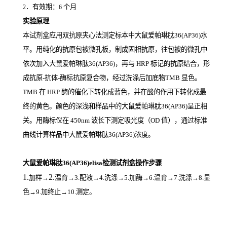
．有效期：
个月
2
6
实验原理
本试剂盒应用双抗原夹心法测定标本中大鼠爱帕琳肽36(AP36)
水
平。用纯化的抗原包被微孔板，制成固相抗原，往包被的微孔中
依次加入大鼠爱帕琳肽36(AP36)，再与
HRP
标记的抗原结合，形
成抗原
-
抗体
-
酶标抗原复合物，经过洗涤后加底物
TMB
显色。
TMB
在
HRP
酶的催化下转化成蓝色，并在酸的作用下转化成最
终的黄色。颜色的深浅和样品中的大鼠爱帕琳肽36(AP36)
呈正相
关。用酶标仪在
450nm
波长下测定吸光度（
OD
值），通过标准
曲线计算样品中大鼠爱帕琳肽36(AP36)
浓度。
大鼠爱帕琳肽36(AP36)elisa检测试剂盒操作步骤
1.
2.
加样
→
温育
→3.配液→4.洗涤→5.加酶→6.温育→7.洗涤→8.显
色→9.加终止→10.测定。