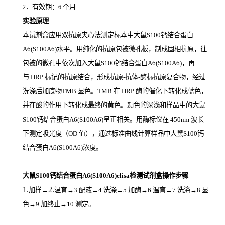
．有效期：
个月
2
6
实验原理
本试剂盒应用双抗原夹心法测定标本中大鼠S100钙结合蛋白
A6(S100A6)
水平。用纯化的抗原包被微孔板，制成固相抗原，往
包被的微孔中依次加入大鼠S100钙结合蛋白A6(S100A6)，再
与
HRP
标记的抗原结合，形成抗原
-
抗体
-
酶标抗原复合物，经过
洗涤后加底物
TMB
显色。
TMB
在
HRP
酶的催化下转化成蓝色，
并在酸的作用下转化成最终的黄色。颜色的深浅和样品中的大鼠
S100钙结合蛋白A6(S100A6)
呈正相关。用酶标仪在
450nm
波长
下测定吸光度（
OD
值），通过标准曲线计算样品中大鼠S100钙
结合蛋白A6(S100A6)
浓度。
大鼠S100钙结合蛋白A6(S100A6)elisa检测试剂盒操作步骤
1.
2.
加样
→
温育
→3.配液→4.洗涤→5.加酶→6.温育→7.洗涤→8.显
色→9.加终止→10.测定。