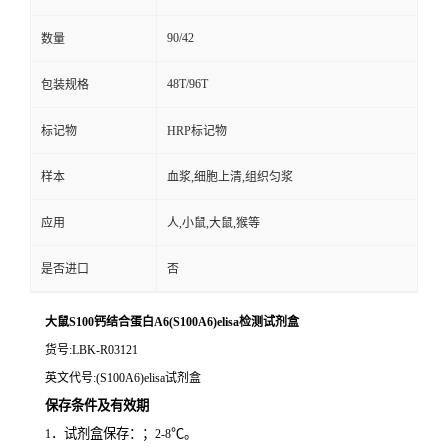
90/42
数量
48T/96T
包装规格
标记物
HRP标记物
样本
血浆,细胞上清,组织匀浆
应用
人,小鼠,大鼠,猴等
是否进口
否
大鼠S100钙结合蛋白A6(S100A6)elisa检测试剂盒
货号
:LBK-R03121
英文代号
:(S100A6)elisa试剂盒
保存条件及有效期
．试剂盒保存：；
℃。
1
2-8