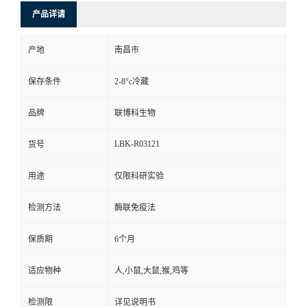
产品详请
产地
南昌市
保存条件
2-8°c冷藏
品牌
联博科生物
LBK-R03121
货号
用途
仅限科研实验
检测方法
酶联免疫法
保质期
6个月
适应物种
人,小鼠,大鼠,猴,鸡等
检测限
详见说明书