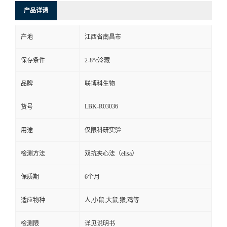
产品详请
产地
江西省南昌市
保存条件
2-8°c冷藏
品牌
联博科生物
LBK-R03036
货号
用途
仅限科研实验
检测方法
双抗夹心法（elisa）
保质期
6个月
适应物种
人,小鼠,大鼠,猴,鸡等
检测限
详见说明书