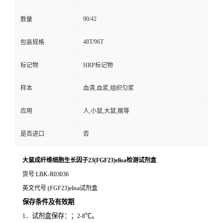
90/42
数量
48T/96T
包装规格
标记物
HRP标记物
样本
血清,血浆,组织匀浆
应用
人,小鼠,大鼠,猴等
是否进口
否
大鼠成纤维细胞生长因子23(FGF23)elisa检测试剂盒
货号
:LBK-R03036
英文代号
:(FGF23)elisa试剂盒
保存条件及有效期
．试剂盒保存：；
℃。
1
2-8