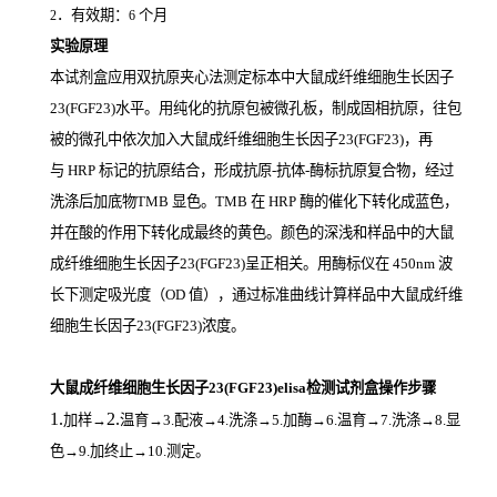
．有效期：
个月
2
6
实验原理
本试剂盒应用双抗原夹心法测定标本中大鼠成纤维细胞生长因子
23(FGF23)
水平。用纯化的抗原包被微孔板，制成固相抗原，往包
被的微孔中依次加入大鼠成纤维细胞生长因子23(FGF23)，再
与
HRP
标记的抗原结合，形成抗原
-
抗体
-
酶标抗原复合物，经过
洗涤后加底物
TMB
显色。
TMB
在
HRP
酶的催化下转化成蓝色，
并在酸的作用下转化成最终的黄色。颜色的深浅和样品中的大鼠
成纤维细胞生长因子23(FGF23)
呈正相关。用酶标仪在
450nm
波
长下测定吸光度（
OD
值），通过标准曲线计算样品中大鼠成纤维
细胞生长因子23(FGF23)
浓度。
大鼠成纤维细胞生长因子23(FGF23)elisa检测试剂盒操作步骤
1.
2.
加样
→
温育
→3.配液→4.洗涤→5.加酶→6.温育→7.洗涤→8.显
色→9.加终止→10.测定。