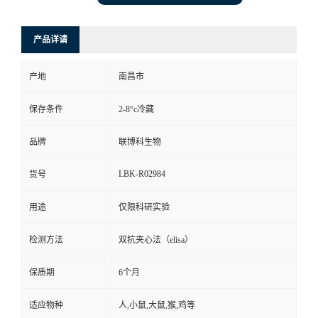
产品详请
产地
南昌市
保存条件
2-8°c冷藏
品牌
联博科生物
LBK-R02984
货号
用途
仅限科研实验
检测方法
双抗夹心法（elisa）
保质期
6个月
适应物种
人,小鼠,大鼠,猴,鸡等