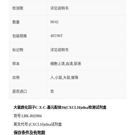
检测限
详见说明书
90/42
数量
48T/96T
包装规格
标记物
详见说明书
样本
细胞上清,血清,尿液
应用
人,小鼠,大鼠,猴等
是否进口
否
大鼠趋化因子C-X-C-基元配体16(CXCL16)elisa检测试剂盒
货号
:LBK-R02984
英文代号
:(CXCL16)elisa试剂盒
保存条件及有效期