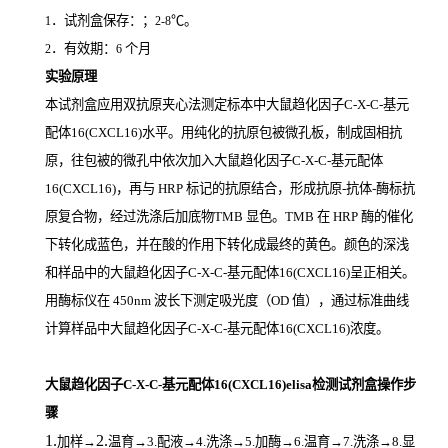
．试剂盒保存：；
℃。
1
2-8
．有效期：
个月
2
6
实验原理
本试剂盒应用双抗原夹心法测定标本中大鼠趋化因子C-X-C-基元
配体16(CXCL16)
水平。用纯化的抗原包被微孔板，制成固相抗
原，往包被的微孔中依次加入大鼠趋化因子C-X-C-基元配体
16(CXCL16)，再与
HRP
标记的抗原结合，形成抗原
-
抗体
-
酶标抗
原复合物，经过洗涤后加底物
TMB
显色。
TMB
在
HRP
酶的催化
下转化成蓝色，并在酸的作用下转化成最终的黄色。颜色的深浅
和样品中的大鼠趋化因子C-X-C-基元配体16(CXCL16)
呈正相关。
用酶标仪在
450nm
波长下测定吸光度（
OD
值），通过标准曲线
计算样品中大鼠趋化因子C-X-C-基元配体16(CXCL16)
浓度。
大鼠趋化因子C-X-C-基元配体16(CXCL16)elisa检测试剂盒操作步
骤
1.
2.
加样
→
温育
→3.配液→4.洗涤→5.加酶→6.温育→7.洗涤→8.显