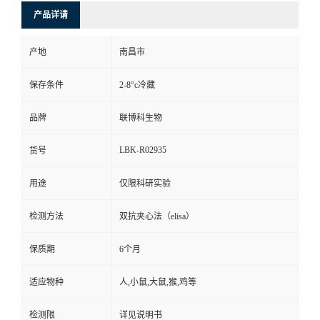
产品详请
产地
南昌市
保存条件
2-8°c冷藏
品牌
联博科生物
LBK-R02935
货号
用途
仅限科研实验
检测方法
双抗夹心法（elisa）
保质期
6个月
适应物种
人,小鼠,大鼠,猴,鸡等
检测限
详见说明书