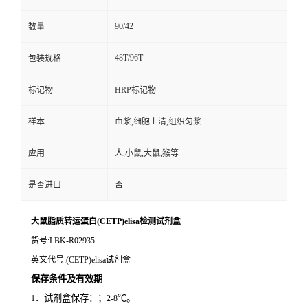
90/42
数量
48T/96T
包装规格
标记物
HRP标记物
样本
血浆,细胞上清,组织匀浆
应用
人,小鼠,大鼠,猴等
是否进口
否
大鼠脂质转运蛋白(CETP)elisa检测试剂盒
货号
:LBK-R02935
英文代号
:(CETP)elisa试剂盒
保存条件及有效期
．试剂盒保存：；
℃。
1
2-8