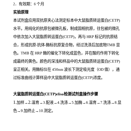
．有效期：
个月
2
6
实验原理
本试剂盒应用双抗原夹心法测定标本中大鼠脂质转运蛋白(CETP)
水平。用纯化的抗原包被微孔板，制成固相抗原，往包被的微孔
中依次加入大鼠脂质转运蛋白(CETP)，再与
HRP
标记的抗原结
合，形成抗原
-
抗体
-
酶标抗原复合物，经过洗涤后加底物
TMB
显
色。
TMB
在
HRP
酶的催化下转化成蓝色，并在酸的作用下转化
成最终的黄色。颜色的深浅和样品中的大鼠脂质转运蛋白(CETP)
呈正相关。用酶标仪在
450nm
波长下测定吸光度（
OD
值），通
过标准曲线计算样品中大鼠脂质转运蛋白(CETP)
浓度。
大鼠脂质转运蛋白(CETP)elisa检测试剂盒操作步骤
1.
2.
加样
→
温育
→3.配液→4.洗涤→5.加酶→6.温育→7.洗涤→8.显
色→9.加终止→10.测定。