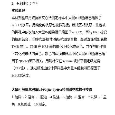
．有效期：
个月
2
6
实验原理
本试剂盒应用双抗原夹心法测定标本中大鼠B-细胞淋巴瘤因子
2(Bcl2)
水平。用纯化的抗原包被微孔板，制成固相抗原，往包被
的微孔中依次加入大鼠B-细胞淋巴瘤因子2(Bcl2)，再与
HRP
标记
的抗原结合，形成抗原
-
抗体
-
酶标抗原复合物，经过洗涤后加底物
TMB
显色。
TMB
在
HRP
酶的催化下转化成蓝色，并在酸的作用
下转化成最终的黄色。颜色的深浅和样品中的大鼠B-细胞淋巴瘤
因子2(Bcl2)
呈正相关。用酶标仪在
450nm
波长下测定吸光度
（
OD
值），通过标准曲线计算样品中大鼠B-细胞淋巴瘤因子
2(Bcl2)
浓度。
大鼠B-细胞淋巴瘤因子2(Bcl2)elisa检测试剂盒操作步骤
1.
2.
加样
→
温育
→3.配液→4.洗涤→5.加酶→6.温育→7.洗涤→8.显
色→9.加终止→10.测定。