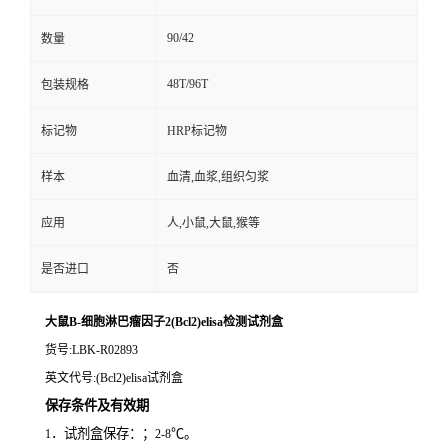
90/42
数量
48T/96T
包装规格
标记物
HRP标记物
样本
血清,血浆,组织匀浆
应用
人,小鼠,大鼠,猴等
是否进口
否
大鼠B-细胞淋巴瘤因子2(Bcl2)elisa检测试剂盒
货号
:LBK-R02893
英文代号
:(Bcl2)elisa试剂盒
保存条件及有效期
．试剂盒保存：；
℃。
1
2-8