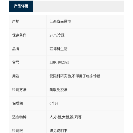
产品详请
产地
江西省南昌市
保存条件
2-8°c冷藏
品牌
联博科生物
LBK-R02893
货号
用途
仅限科研实验,不得用于临床诊断
检测方法
酶联免疫法
保质期
6个月
适应物种
人,小鼠,大鼠,猴,鸡等
检测限
详见说明书