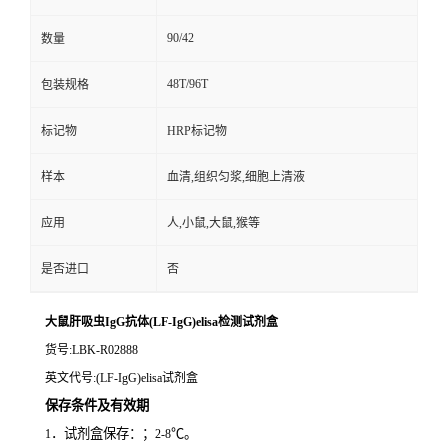
90/42
数量
48T/96T
包装规格
标记物
HRP标记物
样本
血清,组织匀浆,细胞上清液
应用
人,小鼠,大鼠,猴等
是否进口
否
大鼠肝吸虫IgG抗体(LF-IgG)elisa检测试剂盒
货号
:LBK-R02888
英文代号
:(LF-IgG)elisa试剂盒
保存条件及有效期
．试剂盒保存：；
℃。
1
2-8