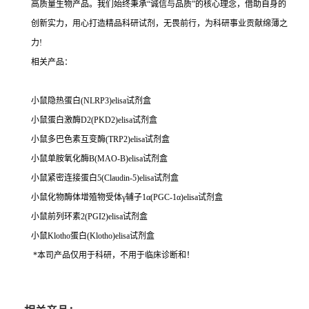
高质量生物产品。我们始终秉承“诚信与品质”的核心理念，借助自身的
创新实力，用心打造精品科研试剂，无畏前行，为科研事业贡献绵薄之
力!
相关产品：
小鼠隐热蛋白(NLRP3)elisa试剂盒
小鼠蛋白激酶D2(PKD2)elisa试剂盒
小鼠多巴色素互变酶(TRP2)elisa试剂盒
小鼠单胺氧化酶B(MAO-B)elisa试剂盒
小鼠紧密连接蛋白5(Claudin-5)elisa试剂盒
小鼠化物酶体增殖物受体γ辅子1α(PGC-1α)elisa试剂盒
小鼠前列环素2(PGI2)elisa试剂盒
小鼠Klotho蛋白(Klotho)elisa试剂盒
*本司产品仅用于科研，不用于临床诊断和！