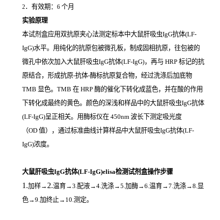
．有效期：
个月
2
6
实验原理
本试剂盒应用双抗原夹心法测定标本中大鼠肝吸虫IgG抗体(LF-
IgG)
水平。用纯化的抗原包被微孔板，制成固相抗原，往包被的
微孔中依次加入大鼠肝吸虫IgG抗体(LF-IgG)，再与
HRP
标记的抗
原结合，形成抗原
-
抗体
-
酶标抗原复合物，经过洗涤后加底物
TMB
显色。
TMB
在
HRP
酶的催化下转化成蓝色，并在酸的作用
下转化成最终的黄色。颜色的深浅和样品中的大鼠肝吸虫IgG抗体
(LF-IgG)
呈正相关。用酶标仪在
450nm
波长下测定吸光度
（
OD
值），通过标准曲线计算样品中大鼠肝吸虫IgG抗体(LF-
IgG)
浓度。
大鼠肝吸虫IgG抗体(LF-IgG)elisa检测试剂盒操作步骤
1.
2.
加样
→
温育
→3.配液→4.洗涤→5.加酶→6.温育→7.洗涤→8.显
色→9.加终止→10.测定。