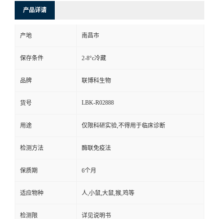
产品详请
产地
南昌市
保存条件
2-8°c冷藏
品牌
联博科生物
LBK-R02888
货号
用途
仅限科研实验,不得用于临床诊断
检测方法
酶联免疫法
保质期
6个月
适应物种
人,小鼠,大鼠,猴,鸡等
检测限
详见说明书